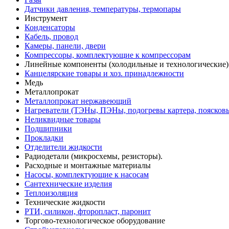
Датчики давления, температуры, термопары
Инструмент
Конденсаторы
Кабель, провод
Камеры, панели, двери
Компрессоры, комплектующие к компрессорам
Линейные компоненты (холодильные и технологические)
Канцелярские товары и хоз. принадлежности
Медь
Металлопрокат
Металлопрокат нержавеющий
Нагреватели (ТЭНы, ПЭНы, подогревы картера, поясков
Неликвидные товары
Подшипники
Прокладки
Отделители жидкости
Радиодетали (микросхемы, резисторы).
Расходные и монтажные материалы
Насосы, комплектующие к насосам
Сантехнические изделия
Теплоизоляция
Технические жидкости
РТИ, силикон, фторопласт, паронит
Торгово-технологическое оборудование