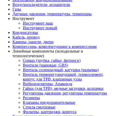
Воздухоохладители, испарители
Газы
Датчики давления, температуры, термопары
Инструмент
Инструмент наш
Инструмент новый
Конденсаторы
Кабель, провод
Камеры, панели, двери
Компрессоры, комплектующие к компрессорам
Линейные компоненты (холодильные и
технологические)
Gomax (трубка, гайки, фитинги)
Вентили (шаровые, GBS)
Вентиль соленоидный, катушки (разъемы)
Вентиль терморегулирующий, термоэлемент,
корпус для ТРВ, клапанные узлы
Виброизоляторы, Анаконда
Гайки (для ТРВ), медные заглушки, колпачки
Регуляторы давления, регуляторы температуры
Ресиверы
Клапаны предохранительные
Стекла смотровые
Фильтры, картриджи, корпуса