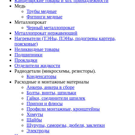
Канцелярские товары и хоз. принадлежности
Медь
Трубы медные
Фитинги медные
Металлопрокат
Черный металлопрокат
Металлопрокат нержавеющий
Нагреватели (ТЭНы, ПЭНы, подогревы картера,
поясковые)
Неликвидные товары
Подшипники
Прокладки
Отделители жидкости
Радиодетали (микросхемы, резисторы).
Конденсаторы
Расходные и монтажные материалы
Анкера, анкера в сборе
Болты, винты, шпильки
Гайки, соединители шпилек
Припои и флюсы
Профили монтажные, кронштейны
Хомуты
Шайбы
Шурупы, саморезы, дюбеля, заклепки
Электроды