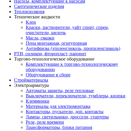
Насосы, комплектующие к насосам
Сантехнические изделия
Теплоизоляция
Технические жидкости
Клеи
Краски, растворители, уайт спирт, спреи,
очистители, щелочь
Масла, смазки
Пена монтажная, огнеупорная
Антифризы (этиленгликоль, пропиленгликоль)
РТИ, силикон, фторопласт, паронит
Торгово-технологическое оборудование
Комплектующие к торгово-технологическому
оборудованию
Оборудование в сборе
Стройматериалы
Электроарматура
Автоматы защиты, реле тепловые
Выключатели, переключатели, тумблеры, кнопки
Клеммники
Материалы для электромонтажа
Контакторы, пускатели, доп. контакты
Лампы, светильники, дроссели, стартеры
Реле, реле времени
Трансформаторы, блоки питания