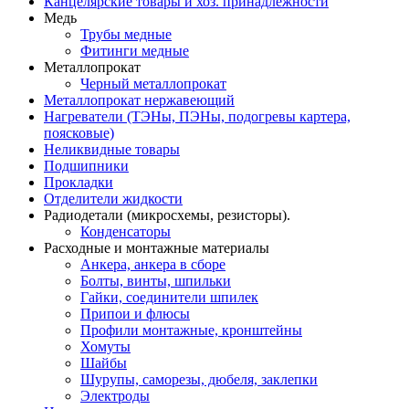
Канцелярские товары и хоз. принадлежности
Медь
Трубы медные
Фитинги медные
Металлопрокат
Черный металлопрокат
Металлопрокат нержавеющий
Нагреватели (ТЭНы, ПЭНы, подогревы картера,
поясковые)
Неликвидные товары
Подшипники
Прокладки
Отделители жидкости
Радиодетали (микросхемы, резисторы).
Конденсаторы
Расходные и монтажные материалы
Анкера, анкера в сборе
Болты, винты, шпильки
Гайки, соединители шпилек
Припои и флюсы
Профили монтажные, кронштейны
Хомуты
Шайбы
Шурупы, саморезы, дюбеля, заклепки
Электроды