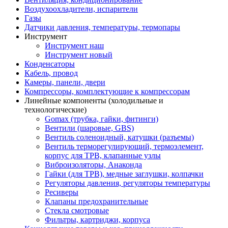
Воздухоохладители, испарители
Газы
Датчики давления, температуры, термопары
Инструмент
Инструмент наш
Инструмент новый
Конденсаторы
Кабель, провод
Камеры, панели, двери
Компрессоры, комплектующие к компрессорам
Линейные компоненты (холодильные и
технологические)
Gomax (трубка, гайки, фитинги)
Вентили (шаровые, GBS)
Вентиль соленоидный, катушки (разъемы)
Вентиль терморегулирующий, термоэлемент,
корпус для ТРВ, клапанные узлы
Виброизоляторы, Анаконда
Гайки (для ТРВ), медные заглушки, колпачки
Регуляторы давления, регуляторы температуры
Ресиверы
Клапаны предохранительные
Стекла смотровые
Фильтры, картриджи, корпуса