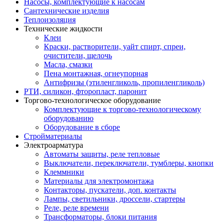
Насосы, комплектующие к насосам
Сантехнические изделия
Теплоизоляция
Технические жидкости
Клеи
Краски, растворители, уайт спирт, спреи,
очистители, щелочь
Масла, смазки
Пена монтажная, огнеупорная
Антифризы (этиленгликоль, пропиленгликоль)
РТИ, силикон, фторопласт, паронит
Торгово-технологическое оборудование
Комплектующие к торгово-технологическому
оборудованию
Оборудование в сборе
Стройматериалы
Электроарматура
Автоматы защиты, реле тепловые
Выключатели, переключатели, тумблеры, кнопки
Клеммники
Материалы для электромонтажа
Контакторы, пускатели, доп. контакты
Лампы, светильники, дроссели, стартеры
Реле, реле времени
Трансформаторы, блоки питания