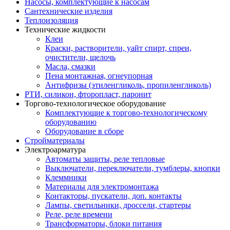
Насосы, комплектующие к насосам
Сантехнические изделия
Теплоизоляция
Технические жидкости
Клеи
Краски, растворители, уайт спирт, спреи,
очистители, щелочь
Масла, смазки
Пена монтажная, огнеупорная
Антифризы (этиленгликоль, пропиленгликоль)
РТИ, силикон, фторопласт, паронит
Торгово-технологическое оборудование
Комплектующие к торгово-технологическому
оборудованию
Оборудование в сборе
Стройматериалы
Электроарматура
Автоматы защиты, реле тепловые
Выключатели, переключатели, тумблеры, кнопки
Клеммники
Материалы для электромонтажа
Контакторы, пускатели, доп. контакты
Лампы, светильники, дроссели, стартеры
Реле, реле времени
Трансформаторы, блоки питания