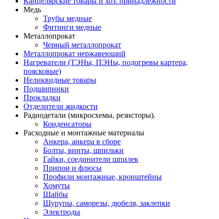
Канцелярские товары и хоз. принадлежности
Медь
Трубы медные
Фитинги медные
Металлопрокат
Черный металлопрокат
Металлопрокат нержавеющий
Нагреватели (ТЭНы, ПЭНы, подогревы картера,
поясковые)
Неликвидные товары
Подшипники
Прокладки
Отделители жидкости
Радиодетали (микросхемы, резисторы).
Конденсаторы
Расходные и монтажные материалы
Анкера, анкера в сборе
Болты, винты, шпильки
Гайки, соединители шпилек
Припои и флюсы
Профили монтажные, кронштейны
Хомуты
Шайбы
Шурупы, саморезы, дюбеля, заклепки
Электроды