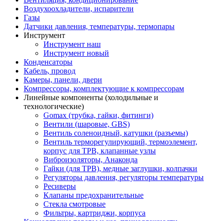
Воздухоохладители, испарители
Газы
Датчики давления, температуры, термопары
Инструмент
Инструмент наш
Инструмент новый
Конденсаторы
Кабель, провод
Камеры, панели, двери
Компрессоры, комплектующие к компрессорам
Линейные компоненты (холодильные и
технологические)
Gomax (трубка, гайки, фитинги)
Вентили (шаровые, GBS)
Вентиль соленоидный, катушки (разъемы)
Вентиль терморегулирующий, термоэлемент,
корпус для ТРВ, клапанные узлы
Виброизоляторы, Анаконда
Гайки (для ТРВ), медные заглушки, колпачки
Регуляторы давления, регуляторы температуры
Ресиверы
Клапаны предохранительные
Стекла смотровые
Фильтры, картриджи, корпуса