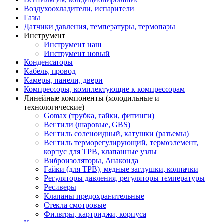
Воздухоохладители, испарители
Газы
Датчики давления, температуры, термопары
Инструмент
Инструмент наш
Инструмент новый
Конденсаторы
Кабель, провод
Камеры, панели, двери
Компрессоры, комплектующие к компрессорам
Линейные компоненты (холодильные и
технологические)
Gomax (трубка, гайки, фитинги)
Вентили (шаровые, GBS)
Вентиль соленоидный, катушки (разъемы)
Вентиль терморегулирующий, термоэлемент,
корпус для ТРВ, клапанные узлы
Виброизоляторы, Анаконда
Гайки (для ТРВ), медные заглушки, колпачки
Регуляторы давления, регуляторы температуры
Ресиверы
Клапаны предохранительные
Стекла смотровые
Фильтры, картриджи, корпуса