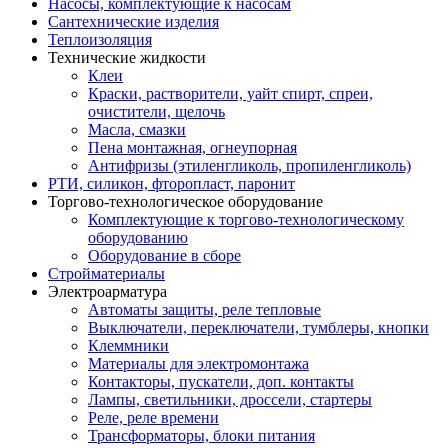
Насосы, комплектующие к насосам
Сантехнические изделия
Теплоизоляция
Технические жидкости
Клеи
Краски, растворители, уайт спирт, спреи,
очистители, щелочь
Масла, смазки
Пена монтажная, огнеупорная
Антифризы (этиленгликоль, пропиленгликоль)
РТИ, силикон, фторопласт, паронит
Торгово-технологическое оборудование
Комплектующие к торгово-технологическому
оборудованию
Оборудование в сборе
Стройматериалы
Электроарматура
Автоматы защиты, реле тепловые
Выключатели, переключатели, тумблеры, кнопки
Клеммники
Материалы для электромонтажа
Контакторы, пускатели, доп. контакты
Лампы, светильники, дроссели, стартеры
Реле, реле времени
Трансформаторы, блоки питания