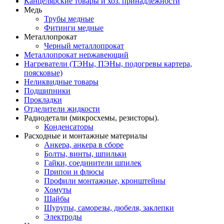
Канцелярские товары и хоз. принадлежности
Медь
Трубы медные
Фитинги медные
Металлопрокат
Черный металлопрокат
Металлопрокат нержавеющий
Нагреватели (ТЭНы, ПЭНы, подогревы картера,
поясковые)
Неликвидные товары
Подшипники
Прокладки
Отделители жидкости
Радиодетали (микросхемы, резисторы).
Конденсаторы
Расходные и монтажные материалы
Анкера, анкера в сборе
Болты, винты, шпильки
Гайки, соединители шпилек
Припои и флюсы
Профили монтажные, кронштейны
Хомуты
Шайбы
Шурупы, саморезы, дюбеля, заклепки
Электроды