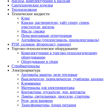
Насосы, комплектующие к насосам
Сантехнические изделия
Теплоизоляция
Технические жидкости
Клеи
Краски, растворители, уайт спирт, спреи,
очистители, щелочь
Масла, смазки
Пена монтажная, огнеупорная
Антифризы (этиленгликоль, пропиленгликоль)
РТИ, силикон, фторопласт, паронит
Торгово-технологическое оборудование
Комплектующие к торгово-технологическому
оборудованию
Оборудование в сборе
Стройматериалы
Электроарматура
Автоматы защиты, реле тепловые
Выключатели, переключатели, тумблеры, кнопки
Клеммники
Материалы для электромонтажа
Контакторы, пускатели, доп. контакты
Лампы, светильники, дроссели, стартеры
Реле, реле времени
Трансформаторы, блоки питания