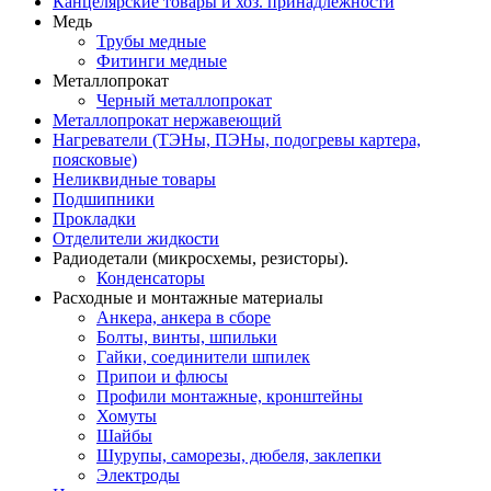
Канцелярские товары и хоз. принадлежности
Медь
Трубы медные
Фитинги медные
Металлопрокат
Черный металлопрокат
Металлопрокат нержавеющий
Нагреватели (ТЭНы, ПЭНы, подогревы картера,
поясковые)
Неликвидные товары
Подшипники
Прокладки
Отделители жидкости
Радиодетали (микросхемы, резисторы).
Конденсаторы
Расходные и монтажные материалы
Анкера, анкера в сборе
Болты, винты, шпильки
Гайки, соединители шпилек
Припои и флюсы
Профили монтажные, кронштейны
Хомуты
Шайбы
Шурупы, саморезы, дюбеля, заклепки
Электроды