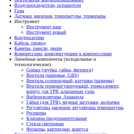
Воздухоохладители, испарители
Газы
Датчики давления, температуры, термопары
Инструмент
Инструмент наш
Инструмент новый
Конденсаторы
Кабель, провод
Камеры, панели, двери
Компрессоры, комплектующие к компрессорам
Линейные компоненты (холодильные и
технологические)
Gomax (трубка, гайки, фитинги)
Вентили (шаровые, GBS)
Вентиль соленоидный, катушки (разъемы)
Вентиль терморегулирующий, термоэлемент,
корпус для ТРВ, клапанные узлы
Виброизоляторы, Анаконда
Гайки (для ТРВ), медные заглушки, колпачки
Регуляторы давления, регуляторы температуры
Ресиверы
Клапаны предохранительные
Стекла смотровые
Фильтры, картриджи, корпуса