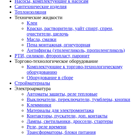
Насосы, комплектующие к насосам
Сантехнические изделия
Теплоизоляция
Технические жидкости
Клеи
Краски, растворители, уайт спирт, спреи,
очистители, щелочь
Масла, смазки
Пена монтажная, огнеупорная
Антифризы (этиленгликоль, пропиленгликоль)
РТИ, силикон, фторопласт, паронит
Торгово-технологическое оборудование
Комплектующие к торгово-технологическому
оборудованию
Оборудование в сборе
Стройматериалы
Электроарматура
Автоматы защиты, реле тепловые
Выключатели, переключатели, тумблеры, кнопки
Клеммники
Материалы для электромонтажа
Контакторы, пускатели, доп. контакты
Лампы, светильники, дроссели, стартеры
Реле, реле времени
Трансформаторы, блоки питания