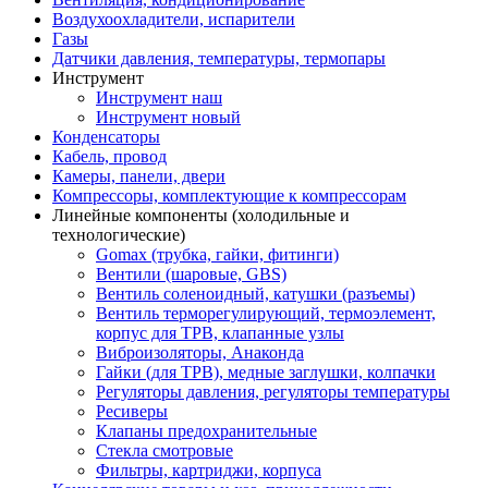
Воздухоохладители, испарители
Газы
Датчики давления, температуры, термопары
Инструмент
Инструмент наш
Инструмент новый
Конденсаторы
Кабель, провод
Камеры, панели, двери
Компрессоры, комплектующие к компрессорам
Линейные компоненты (холодильные и
технологические)
Gomax (трубка, гайки, фитинги)
Вентили (шаровые, GBS)
Вентиль соленоидный, катушки (разъемы)
Вентиль терморегулирующий, термоэлемент,
корпус для ТРВ, клапанные узлы
Виброизоляторы, Анаконда
Гайки (для ТРВ), медные заглушки, колпачки
Регуляторы давления, регуляторы температуры
Ресиверы
Клапаны предохранительные
Стекла смотровые
Фильтры, картриджи, корпуса