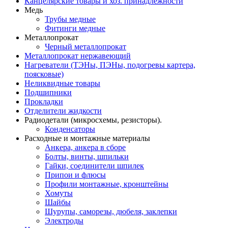
Канцелярские товары и хоз. принадлежности
Медь
Трубы медные
Фитинги медные
Металлопрокат
Черный металлопрокат
Металлопрокат нержавеющий
Нагреватели (ТЭНы, ПЭНы, подогревы картера,
поясковые)
Неликвидные товары
Подшипники
Прокладки
Отделители жидкости
Радиодетали (микросхемы, резисторы).
Конденсаторы
Расходные и монтажные материалы
Анкера, анкера в сборе
Болты, винты, шпильки
Гайки, соединители шпилек
Припои и флюсы
Профили монтажные, кронштейны
Хомуты
Шайбы
Шурупы, саморезы, дюбеля, заклепки
Электроды