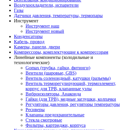
Воздухоохладители, испарители
Газы
Датчики давления, температуры, термопары
Инструмент
Инструмент наш
Инструмент новый
Конденсаторы
Кабель, провод
Камеры, панели, двери
Компрессоры, комплектующие к компрессорам
Линейные компоненты (холодильные и
технологические)
Gomax (трубка, гайки, фитинги)
Вентили (шаровые, GBS)
Вентиль соленоидный, катушки (разъемы)
Вентиль терморегулирующий, термоэлемент,
корпус для ТРВ, клапанные узлы
Виброизоляторы, Анаконда
Гайки (для ТРВ), медные заглушки, колпачки
Регуляторы давления, регуляторы температуры
Ресиверы
Клапаны предохранительные
Стекла смотровые
Фильтры, картриджи, корпуса