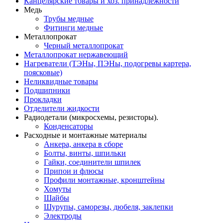
Канцелярские товары и хоз. принадлежности
Медь
Трубы медные
Фитинги медные
Металлопрокат
Черный металлопрокат
Металлопрокат нержавеющий
Нагреватели (ТЭНы, ПЭНы, подогревы картера,
поясковые)
Неликвидные товары
Подшипники
Прокладки
Отделители жидкости
Радиодетали (микросхемы, резисторы).
Конденсаторы
Расходные и монтажные материалы
Анкера, анкера в сборе
Болты, винты, шпильки
Гайки, соединители шпилек
Припои и флюсы
Профили монтажные, кронштейны
Хомуты
Шайбы
Шурупы, саморезы, дюбеля, заклепки
Электроды