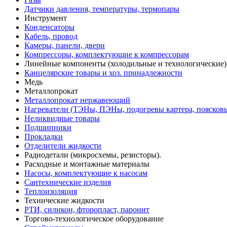
Датчики давления, температуры, термопары
Инструмент
Конденсаторы
Кабель, провод
Камеры, панели, двери
Компрессоры, комплектующие к компрессорам
Линейные компоненты (холодильные и технологические)
Канцелярские товары и хоз. принадлежности
Медь
Металлопрокат
Металлопрокат нержавеющий
Нагреватели (ТЭНы, ПЭНы, подогревы картера, поясков
Неликвидные товары
Подшипники
Прокладки
Отделители жидкости
Радиодетали (микросхемы, резисторы).
Расходные и монтажные материалы
Насосы, комплектующие к насосам
Сантехнические изделия
Теплоизоляция
Технические жидкости
РТИ, силикон, фторопласт, паронит
Торгово-технологическое оборудование