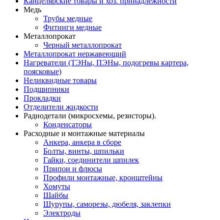
Канцелярские товары и хоз. принадлежности
Медь
Трубы медные
Фитинги медные
Металлопрокат
Черный металлопрокат
Металлопрокат нержавеющий
Нагреватели (ТЭНы, ПЭНы, подогревы картера,
поясковые)
Неликвидные товары
Подшипники
Прокладки
Отделители жидкости
Радиодетали (микросхемы, резисторы).
Конденсаторы
Расходные и монтажные материалы
Анкера, анкера в сборе
Болты, винты, шпильки
Гайки, соединители шпилек
Припои и флюсы
Профили монтажные, кронштейны
Хомуты
Шайбы
Шурупы, саморезы, дюбеля, заклепки
Электроды