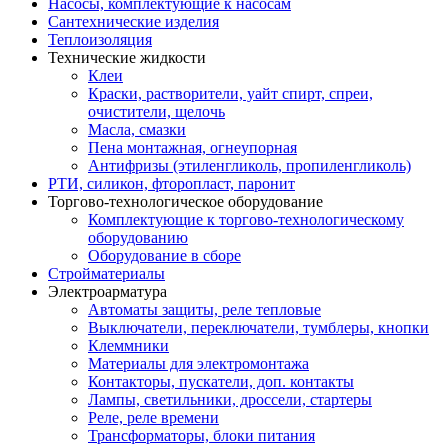
Насосы, комплектующие к насосам
Сантехнические изделия
Теплоизоляция
Технические жидкости
Клеи
Краски, растворители, уайт спирт, спреи,
очистители, щелочь
Масла, смазки
Пена монтажная, огнеупорная
Антифризы (этиленгликоль, пропиленгликоль)
РТИ, силикон, фторопласт, паронит
Торгово-технологическое оборудование
Комплектующие к торгово-технологическому
оборудованию
Оборудование в сборе
Стройматериалы
Электроарматура
Автоматы защиты, реле тепловые
Выключатели, переключатели, тумблеры, кнопки
Клеммники
Материалы для электромонтажа
Контакторы, пускатели, доп. контакты
Лампы, светильники, дроссели, стартеры
Реле, реле времени
Трансформаторы, блоки питания