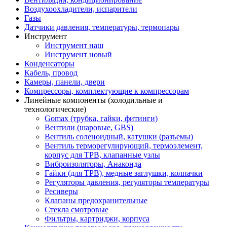
Воздухоохладители, испарители
Газы
Датчики давления, температуры, термопары
Инструмент
Инструмент наш
Инструмент новый
Конденсаторы
Кабель, провод
Камеры, панели, двери
Компрессоры, комплектующие к компрессорам
Линейные компоненты (холодильные и
технологические)
Gomax (трубка, гайки, фитинги)
Вентили (шаровые, GBS)
Вентиль соленоидный, катушки (разъемы)
Вентиль терморегулирующий, термоэлемент,
корпус для ТРВ, клапанные узлы
Виброизоляторы, Анаконда
Гайки (для ТРВ), медные заглушки, колпачки
Регуляторы давления, регуляторы температуры
Ресиверы
Клапаны предохранительные
Стекла смотровые
Фильтры, картриджи, корпуса