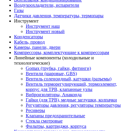
Воздухоохладители, испарители
Газы
Датчики давления, температуры, термопары
Инструмент
Инструмент наш
Инструмент новый
Конденсаторы
Кабель, провод
Камеры, панели, двери
Компрессоры, комплектующие к компрессорам
Линейные компоненты (холодильные и
технологические)
Gomax (трубка, гайки, фитинги)
Вентили (шаровые, GBS)
Вентиль соленоидный, катушки (разъемы)
Вентиль терморегулирующий, термоэлемент,
корпус для ТРВ, клапанные узлы
Виброизоляторы, Анаконда
Гайки (для ТРВ), медные заглушки, колпачки
Регуляторы давления, регуляторы температуры
Ресиверы
Клапаны предохранительные
Стекла смотровые
Фильтры, картриджи, корпуса