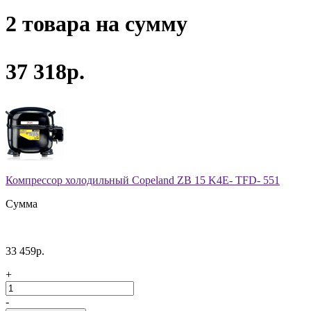
2 товара на сумму
37 318р.
Компрессор холодильный Copeland ZB 15 K4E- TFD- 551
Сумма
33 459р.
+
-