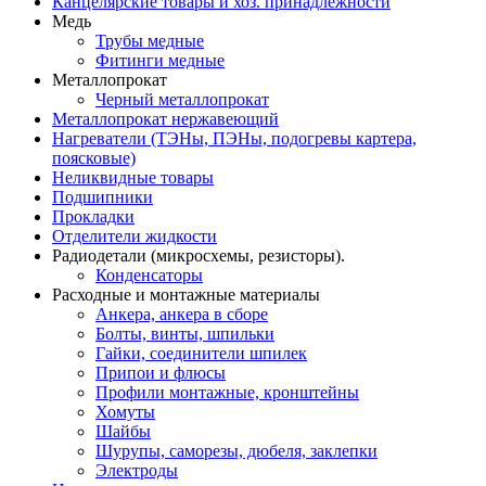
Канцелярские товары и хоз. принадлежности
Медь
Трубы медные
Фитинги медные
Металлопрокат
Черный металлопрокат
Металлопрокат нержавеющий
Нагреватели (ТЭНы, ПЭНы, подогревы картера,
поясковые)
Неликвидные товары
Подшипники
Прокладки
Отделители жидкости
Радиодетали (микросхемы, резисторы).
Конденсаторы
Расходные и монтажные материалы
Анкера, анкера в сборе
Болты, винты, шпильки
Гайки, соединители шпилек
Припои и флюсы
Профили монтажные, кронштейны
Хомуты
Шайбы
Шурупы, саморезы, дюбеля, заклепки
Электроды