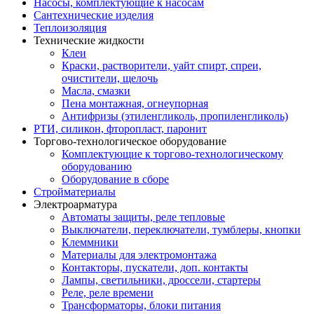
Насосы, комплектующие к насосам
Сантехнические изделия
Теплоизоляция
Технические жидкости
Клеи
Краски, растворители, уайт спирт, спреи,
очистители, щелочь
Масла, смазки
Пена монтажная, огнеупорная
Антифризы (этиленгликоль, пропиленгликоль)
РТИ, силикон, фторопласт, паронит
Торгово-технологическое оборудование
Комплектующие к торгово-технологическому
оборудованию
Оборудование в сборе
Стройматериалы
Электроарматура
Автоматы защиты, реле тепловые
Выключатели, переключатели, тумблеры, кнопки
Клеммники
Материалы для электромонтажа
Контакторы, пускатели, доп. контакты
Лампы, светильники, дроссели, стартеры
Реле, реле времени
Трансформаторы, блоки питания