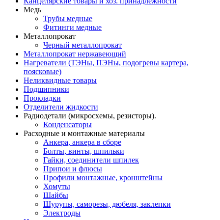
Канцелярские товары и хоз. принадлежности
Медь
Трубы медные
Фитинги медные
Металлопрокат
Черный металлопрокат
Металлопрокат нержавеющий
Нагреватели (ТЭНы, ПЭНы, подогревы картера,
поясковые)
Неликвидные товары
Подшипники
Прокладки
Отделители жидкости
Радиодетали (микросхемы, резисторы).
Конденсаторы
Расходные и монтажные материалы
Анкера, анкера в сборе
Болты, винты, шпильки
Гайки, соединители шпилек
Припои и флюсы
Профили монтажные, кронштейны
Хомуты
Шайбы
Шурупы, саморезы, дюбеля, заклепки
Электроды