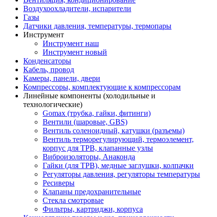
Воздухоохладители, испарители
Газы
Датчики давления, температуры, термопары
Инструмент
Инструмент наш
Инструмент новый
Конденсаторы
Кабель, провод
Камеры, панели, двери
Компрессоры, комплектующие к компрессорам
Линейные компоненты (холодильные и
технологические)
Gomax (трубка, гайки, фитинги)
Вентили (шаровые, GBS)
Вентиль соленоидный, катушки (разъемы)
Вентиль терморегулирующий, термоэлемент,
корпус для ТРВ, клапанные узлы
Виброизоляторы, Анаконда
Гайки (для ТРВ), медные заглушки, колпачки
Регуляторы давления, регуляторы температуры
Ресиверы
Клапаны предохранительные
Стекла смотровые
Фильтры, картриджи, корпуса