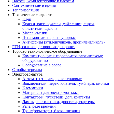
Насосы, комплектующие к насосам
Сантехнические изделия
Теплоизоляция
Технические жидкости
Клеи
Краски, растворители, уайт спирт, спреи,
очистители, щелочь
Масла, смазки
Пена монтажная, огнеупорная
Антифризы (этиленгликоль, пропиленгликоль)
РТИ, силикон, фторопласт, паронит
Торгово-технологическое оборудование
Комплектующие к торгово-технологическому
оборудованию
Оборудование в сборе
Стройматериалы
Электроарматура
Автоматы защиты, реле тепловые
Выключатели, переключатели, тумблеры, кнопки
Клеммники
Материалы для электромонтажа
Контакторы, пускатели, доп. контакты
Лампы, светильники, дроссели, стартеры
Реле, реле времени
Трансформаторы, блоки питания