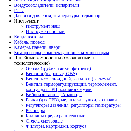
Воздухоохладители, испарители
Газы
Датчики давления, температуры, термопары
Инструмент
Инструмент наш
Инструмент новый
Конденсаторы
Кабель, провод
Камеры, панели, двери
Компрессоры, комплектующие к компрессорам
Линейные компоненты (холодильные и
технологические)
Gomax (трубка, гайки, фитинги)
Вентили (шаровые, GBS)
Вентиль соленоидный, катушки (разъемы)
Вентиль терморегулирующий, термоэлемент,
корпус для ТРВ, клапанные узлы
Виброизоляторы, Анаконда
Гайки (для ТРВ), медные заглушки, колпачки
Регуляторы давления, регуляторы температуры
Ресиверы
Клапаны предохранительные
Стекла смотровые
Фильтры, картриджи, корпуса