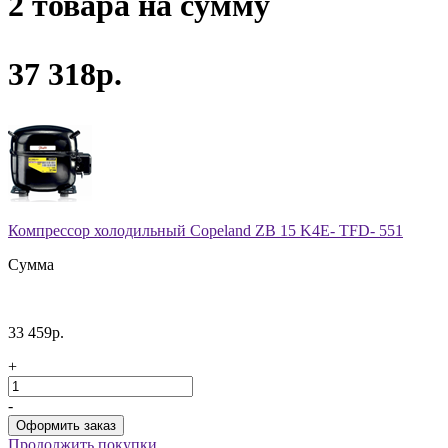
2 товара на сумму
37 318р.
Компрессор холодильный Copeland ZB 15 K4E- TFD- 551
Сумма
33 459р.
+
-
Продолжить покупки