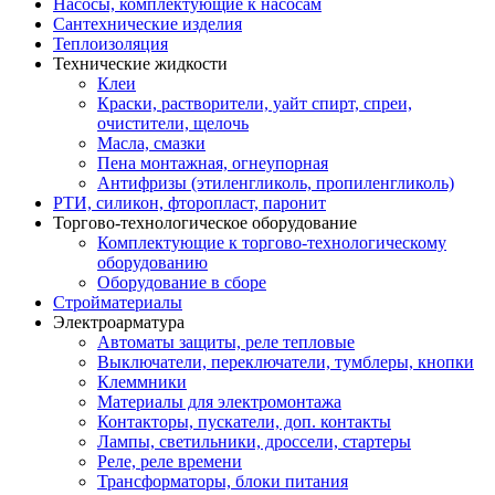
Насосы, комплектующие к насосам
Сантехнические изделия
Теплоизоляция
Технические жидкости
Клеи
Краски, растворители, уайт спирт, спреи,
очистители, щелочь
Масла, смазки
Пена монтажная, огнеупорная
Антифризы (этиленгликоль, пропиленгликоль)
РТИ, силикон, фторопласт, паронит
Торгово-технологическое оборудование
Комплектующие к торгово-технологическому
оборудованию
Оборудование в сборе
Стройматериалы
Электроарматура
Автоматы защиты, реле тепловые
Выключатели, переключатели, тумблеры, кнопки
Клеммники
Материалы для электромонтажа
Контакторы, пускатели, доп. контакты
Лампы, светильники, дроссели, стартеры
Реле, реле времени
Трансформаторы, блоки питания