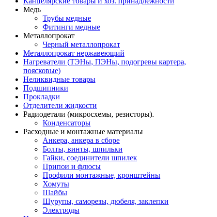
Канцелярские товары и хоз. принадлежности
Медь
Трубы медные
Фитинги медные
Металлопрокат
Черный металлопрокат
Металлопрокат нержавеющий
Нагреватели (ТЭНы, ПЭНы, подогревы картера,
поясковые)
Неликвидные товары
Подшипники
Прокладки
Отделители жидкости
Радиодетали (микросхемы, резисторы).
Конденсаторы
Расходные и монтажные материалы
Анкера, анкера в сборе
Болты, винты, шпильки
Гайки, соединители шпилек
Припои и флюсы
Профили монтажные, кронштейны
Хомуты
Шайбы
Шурупы, саморезы, дюбеля, заклепки
Электроды