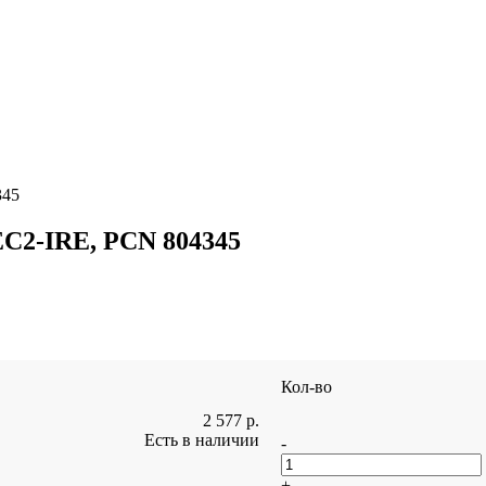
345
C2-IRE, PCN 804345
Кол-во
2 577
р.
Есть в наличии
-
+