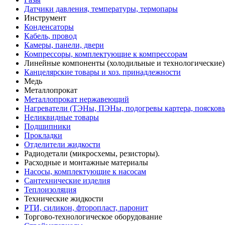
Датчики давления, температуры, термопары
Инструмент
Конденсаторы
Кабель, провод
Камеры, панели, двери
Компрессоры, комплектующие к компрессорам
Линейные компоненты (холодильные и технологические)
Канцелярские товары и хоз. принадлежности
Медь
Металлопрокат
Металлопрокат нержавеющий
Нагреватели (ТЭНы, ПЭНы, подогревы картера, поясков
Неликвидные товары
Подшипники
Прокладки
Отделители жидкости
Радиодетали (микросхемы, резисторы).
Расходные и монтажные материалы
Насосы, комплектующие к насосам
Сантехнические изделия
Теплоизоляция
Технические жидкости
РТИ, силикон, фторопласт, паронит
Торгово-технологическое оборудование