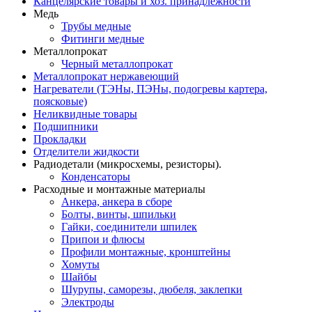
Канцелярские товары и хоз. принадлежности
Медь
Трубы медные
Фитинги медные
Металлопрокат
Черный металлопрокат
Металлопрокат нержавеющий
Нагреватели (ТЭНы, ПЭНы, подогревы картера,
поясковые)
Неликвидные товары
Подшипники
Прокладки
Отделители жидкости
Радиодетали (микросхемы, резисторы).
Конденсаторы
Расходные и монтажные материалы
Анкера, анкера в сборе
Болты, винты, шпильки
Гайки, соединители шпилек
Припои и флюсы
Профили монтажные, кронштейны
Хомуты
Шайбы
Шурупы, саморезы, дюбеля, заклепки
Электроды