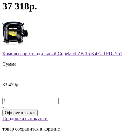
37 318р.
Компрессор холодильный Copeland ZB 15 K4E- TFD- 551
Сумма
33 459р.
+
-
Продолжить покупки
товар сохранится в корзине