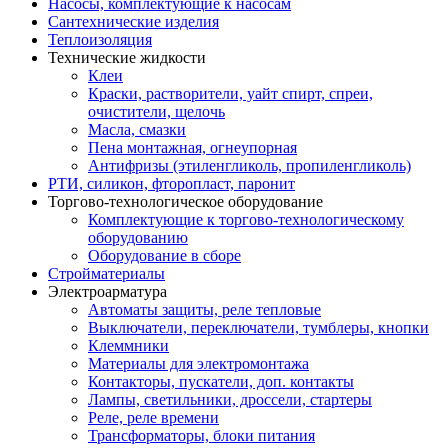
Насосы, комплектующие к насосам
Сантехнические изделия
Теплоизоляция
Технические жидкости
Клеи
Краски, растворители, уайт спирт, спреи,
очистители, щелочь
Масла, смазки
Пена монтажная, огнеупорная
Антифризы (этиленгликоль, пропиленгликоль)
РТИ, силикон, фторопласт, паронит
Торгово-технологическое оборудование
Комплектующие к торгово-технологическому
оборудованию
Оборудование в сборе
Стройматериалы
Электроарматура
Автоматы защиты, реле тепловые
Выключатели, переключатели, тумблеры, кнопки
Клеммники
Материалы для электромонтажа
Контакторы, пускатели, доп. контакты
Лампы, светильники, дроссели, стартеры
Реле, реле времени
Трансформаторы, блоки питания