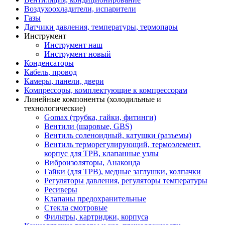
Воздухоохладители, испарители
Газы
Датчики давления, температуры, термопары
Инструмент
Инструмент наш
Инструмент новый
Конденсаторы
Кабель, провод
Камеры, панели, двери
Компрессоры, комплектующие к компрессорам
Линейные компоненты (холодильные и
технологические)
Gomax (трубка, гайки, фитинги)
Вентили (шаровые, GBS)
Вентиль соленоидный, катушки (разъемы)
Вентиль терморегулирующий, термоэлемент,
корпус для ТРВ, клапанные узлы
Виброизоляторы, Анаконда
Гайки (для ТРВ), медные заглушки, колпачки
Регуляторы давления, регуляторы температуры
Ресиверы
Клапаны предохранительные
Стекла смотровые
Фильтры, картриджи, корпуса