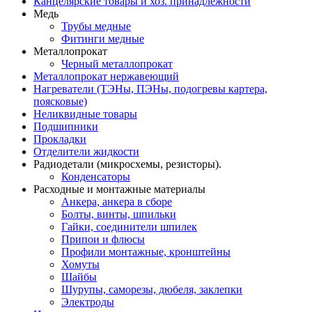
Канцелярские товары и хоз. принадлежности
Медь
Трубы медные
Фитинги медные
Металлопрокат
Черный металлопрокат
Металлопрокат нержавеющий
Нагреватели (ТЭНы, ПЭНы, подогревы картера,
поясковые)
Неликвидные товары
Подшипники
Прокладки
Отделители жидкости
Радиодетали (микросхемы, резисторы).
Конденсаторы
Расходные и монтажные материалы
Анкера, анкера в сборе
Болты, винты, шпильки
Гайки, соединители шпилек
Припои и флюсы
Профили монтажные, кронштейны
Хомуты
Шайбы
Шурупы, саморезы, дюбеля, заклепки
Электроды