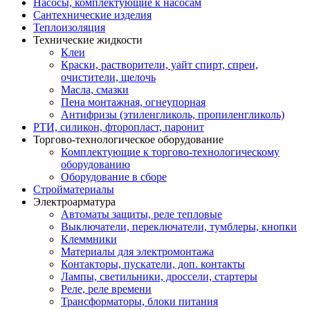
Насосы, комплектующие к насосам
Сантехнические изделия
Теплоизоляция
Технические жидкости
Клеи
Краски, растворители, уайт спирт, спреи,
очистители, щелочь
Масла, смазки
Пена монтажная, огнеупорная
Антифризы (этиленгликоль, пропиленгликоль)
РТИ, силикон, фторопласт, паронит
Торгово-технологическое оборудование
Комплектующие к торгово-технологическому
оборудованию
Оборудование в сборе
Стройматериалы
Электроарматура
Автоматы защиты, реле тепловые
Выключатели, переключатели, тумблеры, кнопки
Клеммники
Материалы для электромонтажа
Контакторы, пускатели, доп. контакты
Лампы, светильники, дроссели, стартеры
Реле, реле времени
Трансформаторы, блоки питания