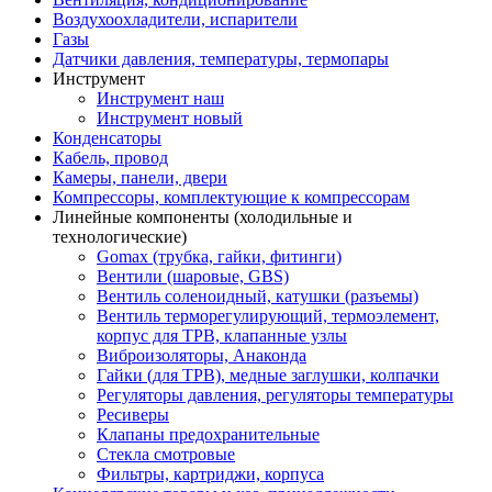
Воздухоохладители, испарители
Газы
Датчики давления, температуры, термопары
Инструмент
Инструмент наш
Инструмент новый
Конденсаторы
Кабель, провод
Камеры, панели, двери
Компрессоры, комплектующие к компрессорам
Линейные компоненты (холодильные и
технологические)
Gomax (трубка, гайки, фитинги)
Вентили (шаровые, GBS)
Вентиль соленоидный, катушки (разъемы)
Вентиль терморегулирующий, термоэлемент,
корпус для ТРВ, клапанные узлы
Виброизоляторы, Анаконда
Гайки (для ТРВ), медные заглушки, колпачки
Регуляторы давления, регуляторы температуры
Ресиверы
Клапаны предохранительные
Стекла смотровые
Фильтры, картриджи, корпуса