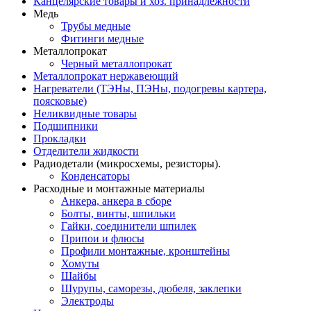
Канцелярские товары и хоз. принадлежности
Медь
Трубы медные
Фитинги медные
Металлопрокат
Черный металлопрокат
Металлопрокат нержавеющий
Нагреватели (ТЭНы, ПЭНы, подогревы картера,
поясковые)
Неликвидные товары
Подшипники
Прокладки
Отделители жидкости
Радиодетали (микросхемы, резисторы).
Конденсаторы
Расходные и монтажные материалы
Анкера, анкера в сборе
Болты, винты, шпильки
Гайки, соединители шпилек
Припои и флюсы
Профили монтажные, кронштейны
Хомуты
Шайбы
Шурупы, саморезы, дюбеля, заклепки
Электроды