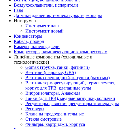
Воздухоохладители, испарители
Газы
Датчики давления, температуры, термопары
Инструмент
Инструмент наш
Инструмент новый
Конденсаторы
Кабель, провод
Камеры, панели, двери
Компрессоры, комплектующие к компрессорам
Линейные компоненты (холодильные и
технологические)
Gomax (трубка, гайки, фитинги)
Вентили (шаровые, GBS)
Вентиль соленоидный, катушки (разъемы)
Вентиль терморегулирующий, термоэлемент,
корпус для ТРВ, клапанные узлы
Виброизоляторы, Анаконда
Гайки (для ТРВ), медные заглушки, колпачки
Регуляторы давления, регуляторы температуры
Ресиверы
Клапаны предохранительные
Стекла смотровые
Фильтры, картриджи, корпуса