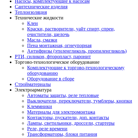
Насосы, комплектующие к насосам
Сантехнические изделия
Теплоизоляция
Технические жидкости
Клеи
Краски, растворители, уайт спирт, спреи,
очистители, щелочь
Масла, смазки
Пена монтажная, огнеупорная
Антифризы (этиленгликоль, пропиленгликоль)
РТИ, силикон, фторопласт, паронит
Торгово-технологическое оборудование
Комплектующие к торгово-технологическому
оборудованию
Оборудование в сборе
Стройматериалы
Электроарматура
Автоматы защиты, реле тепловые
Выключатели, переключатели, тумблеры, кнопки
Клеммники
Материалы для электромонтажа
Контакторы, пускатели, доп. контакты
Лампы, светильники, дроссели, стартеры
Реле, реле времени
Трансформаторы, блоки питания