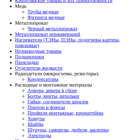
Канцелярские товары и хоз. принадлежности
Медь
Трубы медные
Фитинги медные
Металлопрокат
Черный металлопрокат
Металлопрокат нержавеющий
Нагреватели (ТЭНы, ПЭНы, подогревы картера,
поясковые)
Неликвидные товары
Подшипники
Прокладки
Отделители жидкости
Радиодетали (микросхемы, резисторы).
Конденсаторы
Расходные и монтажные материалы
Анкера, анкера в сборе
Болты, винты, шпильки
Гайки, соединители шпилек
Припои и флюсы
Профили монтажные, кронштейны
Хомуты
Шайбы
Шурупы, саморезы, дюбеля, заклепки
Электроды