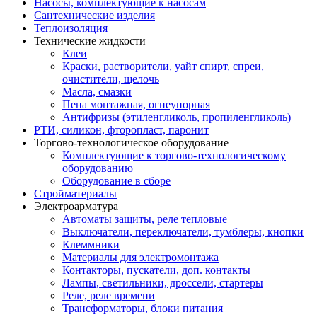
Насосы, комплектующие к насосам
Сантехнические изделия
Теплоизоляция
Технические жидкости
Клеи
Краски, растворители, уайт спирт, спреи,
очистители, щелочь
Масла, смазки
Пена монтажная, огнеупорная
Антифризы (этиленгликоль, пропиленгликоль)
РТИ, силикон, фторопласт, паронит
Торгово-технологическое оборудование
Комплектующие к торгово-технологическому
оборудованию
Оборудование в сборе
Стройматериалы
Электроарматура
Автоматы защиты, реле тепловые
Выключатели, переключатели, тумблеры, кнопки
Клеммники
Материалы для электромонтажа
Контакторы, пускатели, доп. контакты
Лампы, светильники, дроссели, стартеры
Реле, реле времени
Трансформаторы, блоки питания