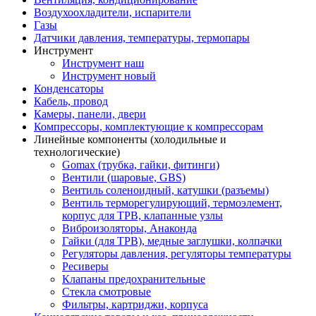
Воздухоохладители, испарители
Газы
Датчики давления, температуры, термопары
Инструмент
Инструмент наш
Инструмент новый
Конденсаторы
Кабель, провод
Камеры, панели, двери
Компрессоры, комплектующие к компрессорам
Линейные компоненты (холодильные и
технологические)
Gomax (трубка, гайки, фитинги)
Вентили (шаровые, GBS)
Вентиль соленоидный, катушки (разъемы)
Вентиль терморегулирующий, термоэлемент,
корпус для ТРВ, клапанные узлы
Виброизоляторы, Анаконда
Гайки (для ТРВ), медные заглушки, колпачки
Регуляторы давления, регуляторы температуры
Ресиверы
Клапаны предохранительные
Стекла смотровые
Фильтры, картриджи, корпуса