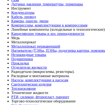
Датчики давления, температуры, термопары
Инструмент
Конденсаторы
Кабель, провод
Камеры, панели, двери
Компрессоры, комплектующие к компрессорам
Линейные компоненты (холодильные и технологические)
Канцелярские товары и хоз. принадлежности
Медь
Металлопрокат
Металлопрокат нержавеющий
Нагреватели (ТЭНы, ПЭНы, подогревы картера, поясков
Неликвидные товары
Подшипники
Прокладки
Отделители жидкости
Радиодетали (микросхемы, резисторы).
Расходные и монтажные материалы
Насосы, комплектующие к насосам
Сантехнические изделия
Теплоизоляция
Технические жидкости
РТИ, силикон, фторопласт, паронит
Торгово-технологическое оборудование