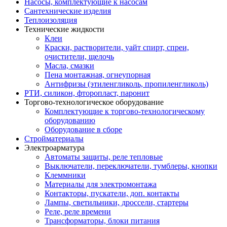
Насосы, комплектующие к насосам
Сантехнические изделия
Теплоизоляция
Технические жидкости
Клеи
Краски, растворители, уайт спирт, спреи,
очистители, щелочь
Масла, смазки
Пена монтажная, огнеупорная
Антифризы (этиленгликоль, пропиленгликоль)
РТИ, силикон, фторопласт, паронит
Торгово-технологическое оборудование
Комплектующие к торгово-технологическому
оборудованию
Оборудование в сборе
Стройматериалы
Электроарматура
Автоматы защиты, реле тепловые
Выключатели, переключатели, тумблеры, кнопки
Клеммники
Материалы для электромонтажа
Контакторы, пускатели, доп. контакты
Лампы, светильники, дроссели, стартеры
Реле, реле времени
Трансформаторы, блоки питания