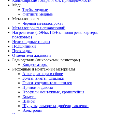
Канцелярские товары и хоз. принадлежности
Медь
Трубы медные
Фитинги медные
Металлопрокат
Черный металлопрокат
Металлопрокат нержавеющий
Нагреватели (ТЭНы, ПЭНы, подогревы картера,
поясковые)
Неликвидные товары
Подшипники
Прокладки
Отделители жидкости
Радиодетали (микросхемы, резисторы).
Конденсаторы
Расходные и монтажные материалы
Анкера, анкера в сборе
Болты, винты, шпильки
Гайки, соединители шпилек
Припои и флюсы
Профили монтажные, кронштейны
Хомуты
Шайбы
Шурупы, саморезы, дюбеля, заклепки
Электроды