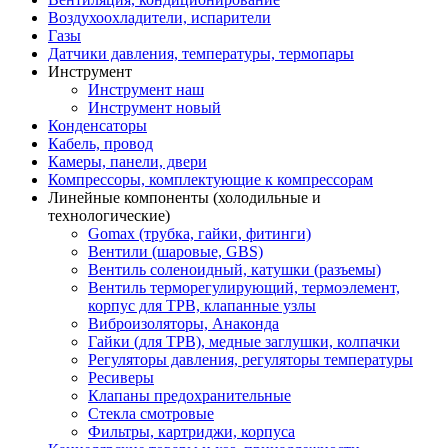
Воздухоохладители, испарители
Газы
Датчики давления, температуры, термопары
Инструмент
Инструмент наш
Инструмент новый
Конденсаторы
Кабель, провод
Камеры, панели, двери
Компрессоры, комплектующие к компрессорам
Линейные компоненты (холодильные и
технологические)
Gomax (трубка, гайки, фитинги)
Вентили (шаровые, GBS)
Вентиль соленоидный, катушки (разъемы)
Вентиль терморегулирующий, термоэлемент,
корпус для ТРВ, клапанные узлы
Виброизоляторы, Анаконда
Гайки (для ТРВ), медные заглушки, колпачки
Регуляторы давления, регуляторы температуры
Ресиверы
Клапаны предохранительные
Стекла смотровые
Фильтры, картриджи, корпуса