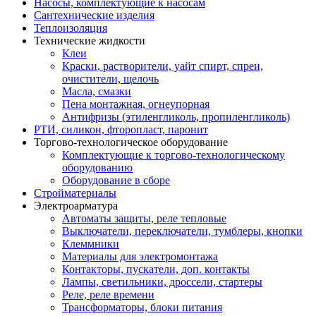
Насосы, комплектующие к насосам
Сантехнические изделия
Теплоизоляция
Технические жидкости
Клеи
Краски, растворители, уайт спирт, спреи,
очистители, щелочь
Масла, смазки
Пена монтажная, огнеупорная
Антифризы (этиленгликоль, пропиленгликоль)
РТИ, силикон, фторопласт, паронит
Торгово-технологическое оборудование
Комплектующие к торгово-технологическому
оборудованию
Оборудование в сборе
Стройматериалы
Электроарматура
Автоматы защиты, реле тепловые
Выключатели, переключатели, тумблеры, кнопки
Клеммники
Материалы для электромонтажа
Контакторы, пускатели, доп. контакты
Лампы, светильники, дроссели, стартеры
Реле, реле времени
Трансформаторы, блоки питания