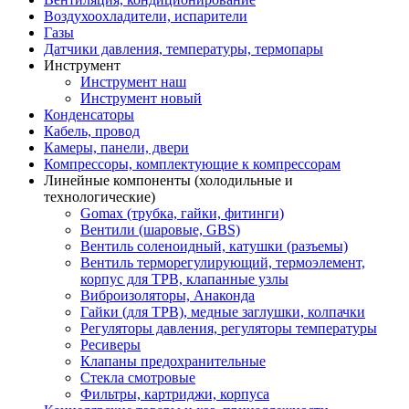
Воздухоохладители, испарители
Газы
Датчики давления, температуры, термопары
Инструмент
Инструмент наш
Инструмент новый
Конденсаторы
Кабель, провод
Камеры, панели, двери
Компрессоры, комплектующие к компрессорам
Линейные компоненты (холодильные и
технологические)
Gomax (трубка, гайки, фитинги)
Вентили (шаровые, GBS)
Вентиль соленоидный, катушки (разъемы)
Вентиль терморегулирующий, термоэлемент,
корпус для ТРВ, клапанные узлы
Виброизоляторы, Анаконда
Гайки (для ТРВ), медные заглушки, колпачки
Регуляторы давления, регуляторы температуры
Ресиверы
Клапаны предохранительные
Стекла смотровые
Фильтры, картриджи, корпуса