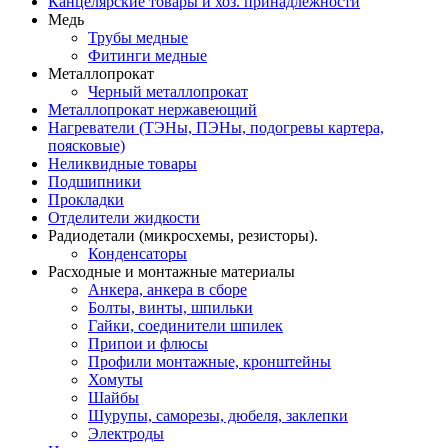
Канцелярские товары и хоз. принадлежности
Медь
Трубы медные
Фитинги медные
Металлопрокат
Черный металлопрокат
Металлопрокат нержавеющий
Нагреватели (ТЭНы, ПЭНы, подогревы картера,
поясковые)
Неликвидные товары
Подшипники
Прокладки
Отделители жидкости
Радиодетали (микросхемы, резисторы).
Конденсаторы
Расходные и монтажные материалы
Анкера, анкера в сборе
Болты, винты, шпильки
Гайки, соединители шпилек
Припои и флюсы
Профили монтажные, кронштейны
Хомуты
Шайбы
Шурупы, саморезы, дюбеля, заклепки
Электроды