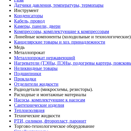
Датчики давления, температуры, термопары
Инструмент
Конденсаторы
Кабель, провод
Камеры, панели, двери
Компрессоры, комплектующие к компрессорам
Линейные компоненты (холодильные и технологические)
Канцелярские товары и хоз. принадлежности
Медь
Металлопрокат
Металлопрокат нержавеющий
Нагреватели (ТЭНы, ПЭНы, подогревы картера, поясков
Неликвидные товары
Подшипники
Прокладки
Отделители жидкости
Радиодетали (микросхемы, резисторы).
Расходные и монтажные материалы
Насосы, комплектующие к насосам
Сантехнические изделия
Теплоизоляция
Технические жидкости
РТИ, силикон, фторопласт, паронит
Торгово-технологическое оборудование