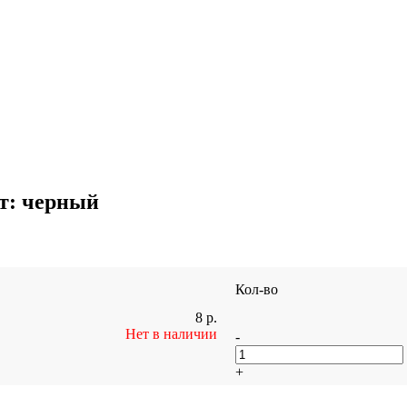
т: черный
Кол-во
8
р.
Нет в наличии
-
+