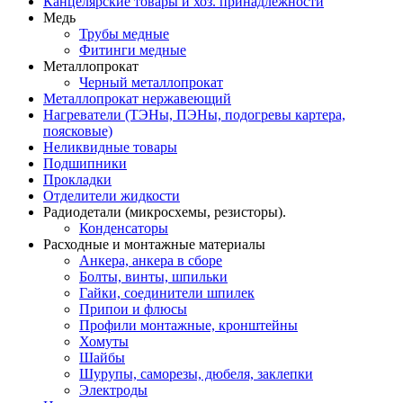
Канцелярские товары и хоз. принадлежности
Медь
Трубы медные
Фитинги медные
Металлопрокат
Черный металлопрокат
Металлопрокат нержавеющий
Нагреватели (ТЭНы, ПЭНы, подогревы картера,
поясковые)
Неликвидные товары
Подшипники
Прокладки
Отделители жидкости
Радиодетали (микросхемы, резисторы).
Конденсаторы
Расходные и монтажные материалы
Анкера, анкера в сборе
Болты, винты, шпильки
Гайки, соединители шпилек
Припои и флюсы
Профили монтажные, кронштейны
Хомуты
Шайбы
Шурупы, саморезы, дюбеля, заклепки
Электроды