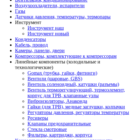
Воздухоохладители, испарители
Газы
Датчики давления, температуры, термопары
Инструмент
Инструмент наш
Инструмент новый
Конденсаторы
Кабель, провод
Камеры, панели, двери
Компрессоры, комплектующие к компрессорам
Линейные компоненты (холодильные и
технологические)
Gomax (трубка, гайки, фитинги)
Вентили (шаровые, GBS)
Вентиль соленоидный, катушки (разъемы)
Вентиль терморегулирующий, термоэлемент,
корпус для ТРВ, клапанные узлы
Виброизоляторы, Анаконда
Гайки (для ТРВ), медные заглушки, колпачки
Регуляторы давления, регуляторы температуры
Ресиверы
Клапаны предохранительные
Стекла смотровые
Фильтры, картриджи, корпуса