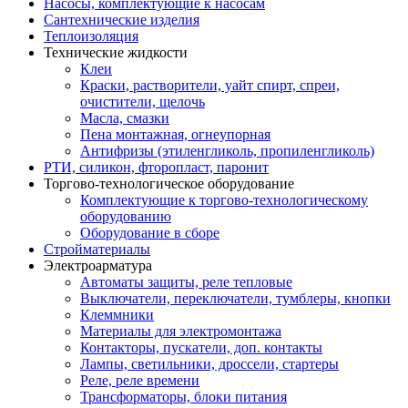
Насосы, комплектующие к насосам
Сантехнические изделия
Теплоизоляция
Технические жидкости
Клеи
Краски, растворители, уайт спирт, спреи,
очистители, щелочь
Масла, смазки
Пена монтажная, огнеупорная
Антифризы (этиленгликоль, пропиленгликоль)
РТИ, силикон, фторопласт, паронит
Торгово-технологическое оборудование
Комплектующие к торгово-технологическому
оборудованию
Оборудование в сборе
Стройматериалы
Электроарматура
Автоматы защиты, реле тепловые
Выключатели, переключатели, тумблеры, кнопки
Клеммники
Материалы для электромонтажа
Контакторы, пускатели, доп. контакты
Лампы, светильники, дроссели, стартеры
Реле, реле времени
Трансформаторы, блоки питания