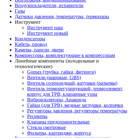
Воздухоохладители, испарители
Газы
Датчики давления, температуры, термопары
Инструмент
Инструмент наш
Инструмент новый
Конденсаторы
Кабель, провод
Камеры, панели, двери
Компрессоры, комплектующие к компрессорам
Линейные компоненты (холодильные и
технологические)
Gomax (трубка, гайки, фитинги)
Вентили (шаровые, GBS)
Вентиль соленоидный, катушки (разъемы)
Вентиль терморегулирующий, термоэлемент,
корпус для ТРВ, клапанные узлы
Виброизоляторы, Анаконда
Гайки (для ТРВ), медные заглушки, колпачки
Регуляторы давления, регуляторы температуры
Ресиверы
Клапаны предохранительные
Стекла смотровые
Фильтры, картриджи, корпуса