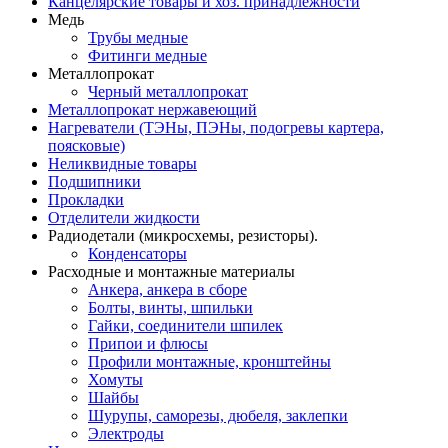
Канцелярские товары и хоз. принадлежности
Медь
Трубы медные
Фитинги медные
Металлопрокат
Черный металлопрокат
Металлопрокат нержавеющий
Нагреватели (ТЭНы, ПЭНы, подогревы картера,
поясковые)
Неликвидные товары
Подшипники
Прокладки
Отделители жидкости
Радиодетали (микросхемы, резисторы).
Конденсаторы
Расходные и монтажные материалы
Анкера, анкера в сборе
Болты, винты, шпильки
Гайки, соединители шпилек
Припои и флюсы
Профили монтажные, кронштейны
Хомуты
Шайбы
Шурупы, саморезы, дюбеля, заклепки
Электроды