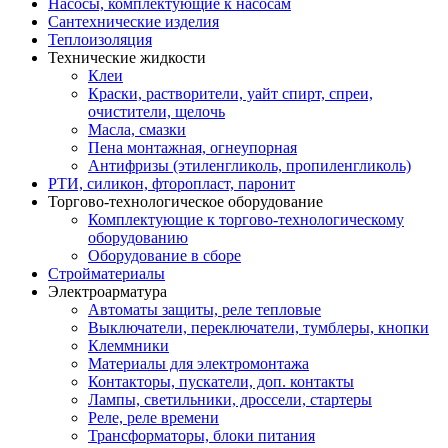
Насосы, комплектующие к насосам
Сантехнические изделия
Теплоизоляция
Технические жидкости
Клеи
Краски, растворители, уайт спирт, спреи,
очистители, щелочь
Масла, смазки
Пена монтажная, огнеупорная
Антифризы (этиленгликоль, пропиленгликоль)
РТИ, силикон, фторопласт, паронит
Торгово-технологическое оборудование
Комплектующие к торгово-технологическому
оборудованию
Оборудование в сборе
Стройматериалы
Электроарматура
Автоматы защиты, реле тепловые
Выключатели, переключатели, тумблеры, кнопки
Клеммники
Материалы для электромонтажа
Контакторы, пускатели, доп. контакты
Лампы, светильники, дроссели, стартеры
Реле, реле времени
Трансформаторы, блоки питания