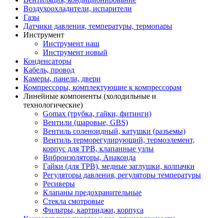
Воздухоохладители, испарители
Газы
Датчики давления, температуры, термопары
Инструмент
Инструмент наш
Инструмент новый
Конденсаторы
Кабель, провод
Камеры, панели, двери
Компрессоры, комплектующие к компрессорам
Линейные компоненты (холодильные и
технологические)
Gomax (трубка, гайки, фитинги)
Вентили (шаровые, GBS)
Вентиль соленоидный, катушки (разъемы)
Вентиль терморегулирующий, термоэлемент,
корпус для ТРВ, клапанные узлы
Виброизоляторы, Анаконда
Гайки (для ТРВ), медные заглушки, колпачки
Регуляторы давления, регуляторы температуры
Ресиверы
Клапаны предохранительные
Стекла смотровые
Фильтры, картриджи, корпуса