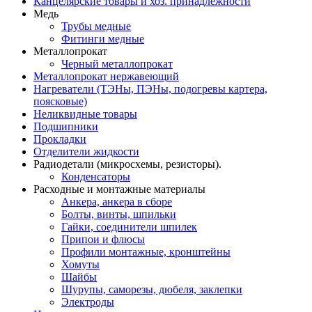
Канцелярские товары и хоз. принадлежности
Медь
Трубы медные
Фитинги медные
Металлопрокат
Черный металлопрокат
Металлопрокат нержавеющий
Нагреватели (ТЭНы, ПЭНы, подогревы картера,
поясковые)
Неликвидные товары
Подшипники
Прокладки
Отделители жидкости
Радиодетали (микросхемы, резисторы).
Конденсаторы
Расходные и монтажные материалы
Анкера, анкера в сборе
Болты, винты, шпильки
Гайки, соединители шпилек
Припои и флюсы
Профили монтажные, кронштейны
Хомуты
Шайбы
Шурупы, саморезы, дюбеля, заклепки
Электроды