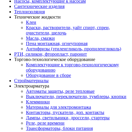
Насосы, комплектующие к насосам
Сантехнические изделия
Теплоизоляция
Технические жидкости
Клеи
Краски, растворители, уайт спирт, спреи,
очистители, щелочь
Масла, смазки
Пена монтажная, огнеупорная
Антифризы (этиленгликоль, пропиленгликоль)
РТИ, силикон, фторопласт, паронит
Торгово-технологическое оборудование
Комплектующие к торгово-технологическому
оборудованию
Оборудование в сборе
Стройматериалы
Электроарматура
Автоматы защиты, реле тепловые
Выключатели, переключатели, тумблеры, кнопки
Клеммники
Материалы для электромонтажа
Контакторы, пускатели, доп. контакты
Лампы, светильники, дроссели, стартеры
Реле, реле времени
Трансформаторы, блоки питания