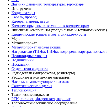
Датчики давления, температуры, термопары
Инструмент
Конденсаторы
Кабель, провод
Камеры, панели, двери
Компрессоры, комплектующие к компрессорам
Линейные компоненты (холодильные и технологические)
Канцелярские товары и хоз. принадлежности
Медь
Металлопрокат
Металлопрокат нержавеющий
Нагреватели (ТЭНы, ПЭНы, подогревы картера, поясков
Неликвидные товары
Подшипники
Прокладки
Отделители жидкости
Радиодетали (микросхемы, резисторы).
Расходные и монтажные материалы
Насосы, комплектующие к насосам
Сантехнические изделия
Теплоизоляция
Технические жидкости
РТИ, силикон, фторопласт, паронит
Торгово-технологическое оборудование