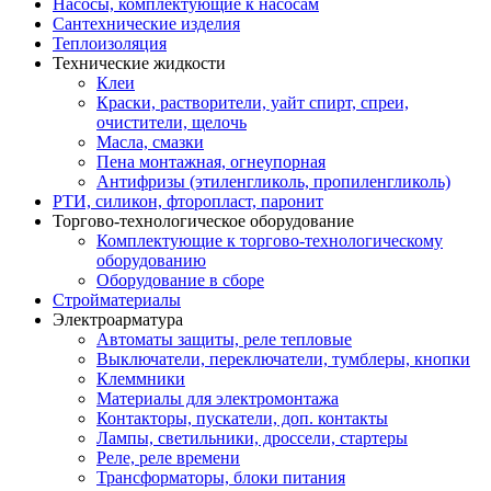
Насосы, комплектующие к насосам
Сантехнические изделия
Теплоизоляция
Технические жидкости
Клеи
Краски, растворители, уайт спирт, спреи,
очистители, щелочь
Масла, смазки
Пена монтажная, огнеупорная
Антифризы (этиленгликоль, пропиленгликоль)
РТИ, силикон, фторопласт, паронит
Торгово-технологическое оборудование
Комплектующие к торгово-технологическому
оборудованию
Оборудование в сборе
Стройматериалы
Электроарматура
Автоматы защиты, реле тепловые
Выключатели, переключатели, тумблеры, кнопки
Клеммники
Материалы для электромонтажа
Контакторы, пускатели, доп. контакты
Лампы, светильники, дроссели, стартеры
Реле, реле времени
Трансформаторы, блоки питания