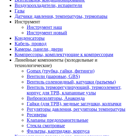
Воздухоохладители, испарители
Газы
Датчики давления, температуры, термопары
Инструмент
Инструмент наш
Инструмент новый
Конденсаторы
Кабель, провод
Камеры, панели, двери
Компрессоры, комплектующие к компрессорам
Линейные компоненты (холодильные и
технологические)
Gomax (трубка, гайки, фитинги)
Вентили (шаровые, GBS)
Вентиль соленоидный, катушки (разъемы)
Вентиль терморегулирующий, термоэлемент,
корпус для ТРВ, клапанные узлы
Виброизоляторы, Анаконда
Гайки (для ТРВ), медные заглушки, колпачки
Регуляторы давления, регуляторы температуры
Ресиверы
Клапаны предохранительные
Стекла смотровые
Фильтры, картриджи, корпуса