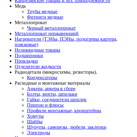
Канцелярские товары и хоз. принадлежности
Медь
Трубы медные
Фитинги медные
Металлопрокат
Черный металлопрокат
Металлопрокат нержавеющий
Нагреватели (ТЭНы, ПЭНы, подогревы картера,
поясковые)
Неликвидные товары
Подшипники
Прокладки
Отделители жидкости
Радиодетали (микросхемы, резисторы).
Конденсаторы
Расходные и монтажные материалы
Анкера, анкера в сборе
Болты, винты, шпильки
Гайки, соединители шпилек
Припои и флюсы
Профили монтажные, кронштейны
Хомуты
Шайбы
Шурупы, саморезы, дюбеля, заклепки
Электроды