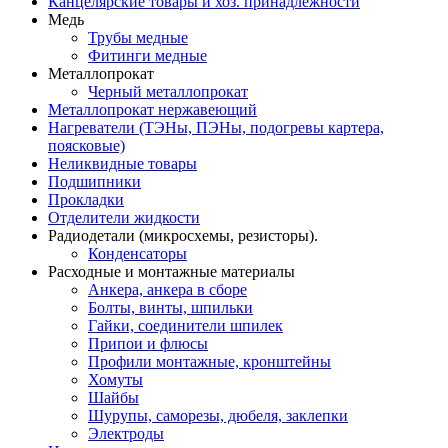
Канцелярские товары и хоз. принадлежности
Медь
Трубы медные
Фитинги медные
Металлопрокат
Черный металлопрокат
Металлопрокат нержавеющий
Нагреватели (ТЭНы, ПЭНы, подогревы картера,
поясковые)
Неликвидные товары
Подшипники
Прокладки
Отделители жидкости
Радиодетали (микросхемы, резисторы).
Конденсаторы
Расходные и монтажные материалы
Анкера, анкера в сборе
Болты, винты, шпильки
Гайки, соединители шпилек
Припои и флюсы
Профили монтажные, кронштейны
Хомуты
Шайбы
Шурупы, саморезы, дюбеля, заклепки
Электроды