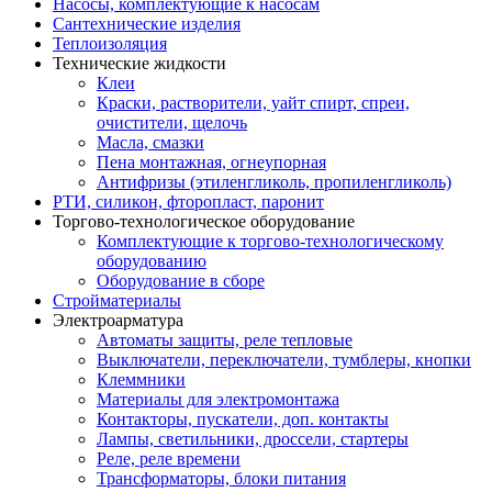
Насосы, комплектующие к насосам
Сантехнические изделия
Теплоизоляция
Технические жидкости
Клеи
Краски, растворители, уайт спирт, спреи,
очистители, щелочь
Масла, смазки
Пена монтажная, огнеупорная
Антифризы (этиленгликоль, пропиленгликоль)
РТИ, силикон, фторопласт, паронит
Торгово-технологическое оборудование
Комплектующие к торгово-технологическому
оборудованию
Оборудование в сборе
Стройматериалы
Электроарматура
Автоматы защиты, реле тепловые
Выключатели, переключатели, тумблеры, кнопки
Клеммники
Материалы для электромонтажа
Контакторы, пускатели, доп. контакты
Лампы, светильники, дроссели, стартеры
Реле, реле времени
Трансформаторы, блоки питания