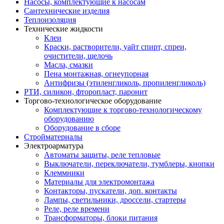
Насосы, комплектующие к насосам
Сантехнические изделия
Теплоизоляция
Технические жидкости
Клеи
Краски, растворители, уайт спирт, спреи,
очистители, щелочь
Масла, смазки
Пена монтажная, огнеупорная
Антифризы (этиленгликоль, пропиленгликоль)
РТИ, силикон, фторопласт, паронит
Торгово-технологическое оборудование
Комплектующие к торгово-технологическому
оборудованию
Оборудование в сборе
Стройматериалы
Электроарматура
Автоматы защиты, реле тепловые
Выключатели, переключатели, тумблеры, кнопки
Клеммники
Материалы для электромонтажа
Контакторы, пускатели, доп. контакты
Лампы, светильники, дроссели, стартеры
Реле, реле времени
Трансформаторы, блоки питания