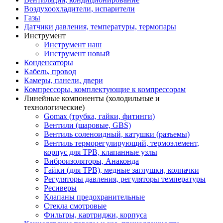
Воздухоохладители, испарители
Газы
Датчики давления, температуры, термопары
Инструмент
Инструмент наш
Инструмент новый
Конденсаторы
Кабель, провод
Камеры, панели, двери
Компрессоры, комплектующие к компрессорам
Линейные компоненты (холодильные и
технологические)
Gomax (трубка, гайки, фитинги)
Вентили (шаровые, GBS)
Вентиль соленоидный, катушки (разъемы)
Вентиль терморегулирующий, термоэлемент,
корпус для ТРВ, клапанные узлы
Виброизоляторы, Анаконда
Гайки (для ТРВ), медные заглушки, колпачки
Регуляторы давления, регуляторы температуры
Ресиверы
Клапаны предохранительные
Стекла смотровые
Фильтры, картриджи, корпуса