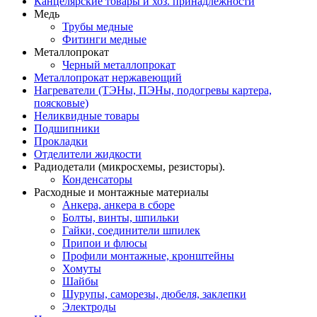
Канцелярские товары и хоз. принадлежности
Медь
Трубы медные
Фитинги медные
Металлопрокат
Черный металлопрокат
Металлопрокат нержавеющий
Нагреватели (ТЭНы, ПЭНы, подогревы картера,
поясковые)
Неликвидные товары
Подшипники
Прокладки
Отделители жидкости
Радиодетали (микросхемы, резисторы).
Конденсаторы
Расходные и монтажные материалы
Анкера, анкера в сборе
Болты, винты, шпильки
Гайки, соединители шпилек
Припои и флюсы
Профили монтажные, кронштейны
Хомуты
Шайбы
Шурупы, саморезы, дюбеля, заклепки
Электроды