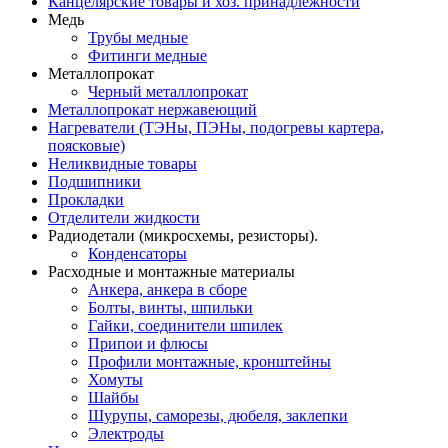
Канцелярские товары и хоз. принадлежности
Медь
Трубы медные
Фитинги медные
Металлопрокат
Черный металлопрокат
Металлопрокат нержавеющий
Нагреватели (ТЭНы, ПЭНы, подогревы картера,
поясковые)
Неликвидные товары
Подшипники
Прокладки
Отделители жидкости
Радиодетали (микросхемы, резисторы).
Конденсаторы
Расходные и монтажные материалы
Анкера, анкера в сборе
Болты, винты, шпильки
Гайки, соединители шпилек
Припои и флюсы
Профили монтажные, кронштейны
Хомуты
Шайбы
Шурупы, саморезы, дюбеля, заклепки
Электроды