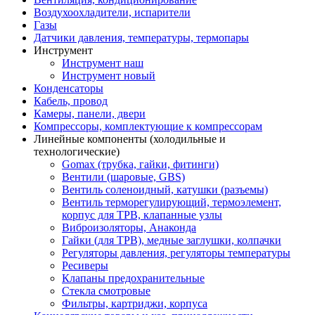
Воздухоохладители, испарители
Газы
Датчики давления, температуры, термопары
Инструмент
Инструмент наш
Инструмент новый
Конденсаторы
Кабель, провод
Камеры, панели, двери
Компрессоры, комплектующие к компрессорам
Линейные компоненты (холодильные и
технологические)
Gomax (трубка, гайки, фитинги)
Вентили (шаровые, GBS)
Вентиль соленоидный, катушки (разъемы)
Вентиль терморегулирующий, термоэлемент,
корпус для ТРВ, клапанные узлы
Виброизоляторы, Анаконда
Гайки (для ТРВ), медные заглушки, колпачки
Регуляторы давления, регуляторы температуры
Ресиверы
Клапаны предохранительные
Стекла смотровые
Фильтры, картриджи, корпуса