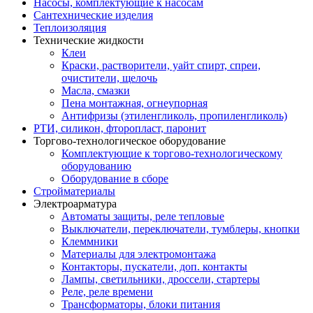
Насосы, комплектующие к насосам
Сантехнические изделия
Теплоизоляция
Технические жидкости
Клеи
Краски, растворители, уайт спирт, спреи,
очистители, щелочь
Масла, смазки
Пена монтажная, огнеупорная
Антифризы (этиленгликоль, пропиленгликоль)
РТИ, силикон, фторопласт, паронит
Торгово-технологическое оборудование
Комплектующие к торгово-технологическому
оборудованию
Оборудование в сборе
Стройматериалы
Электроарматура
Автоматы защиты, реле тепловые
Выключатели, переключатели, тумблеры, кнопки
Клеммники
Материалы для электромонтажа
Контакторы, пускатели, доп. контакты
Лампы, светильники, дроссели, стартеры
Реле, реле времени
Трансформаторы, блоки питания