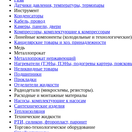
Датчики давления, температуры, термопары
Инструмент
Конденсаторы
Кабель, провод
Камеры, панели, двери
Компрессоры, комплектующие к компрессорам
Линейные компоненты (холодильные и технологические)
Канцелярские товары и хоз. принадлежности
Медь
Металлопрокат
Металлопрокат нержавеющий
Нагреватели (ТЭНы, ПЭНы, подогревы картера, поясков
Неликвидные товары
Подшипники
Прокладки
Отделители жидкости
Радиодетали (микросхемы, резисторы).
Расходные и монтажные материалы
Насосы, комплектующие к насосам
Сантехнические изделия
Теплоизоляция
Технические жидкости
РТИ, силикон, фторопласт, паронит
Торгово-технологическое оборудование