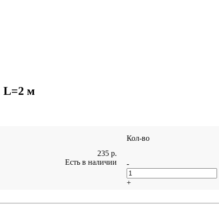
 L=2 м
Кол-во
235
р.
Есть в наличии
-
+