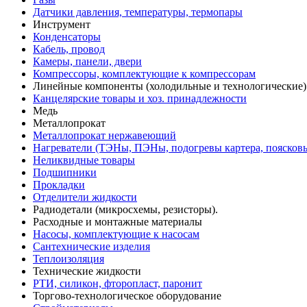
Датчики давления, температуры, термопары
Инструмент
Конденсаторы
Кабель, провод
Камеры, панели, двери
Компрессоры, комплектующие к компрессорам
Линейные компоненты (холодильные и технологические)
Канцелярские товары и хоз. принадлежности
Медь
Металлопрокат
Металлопрокат нержавеющий
Нагреватели (ТЭНы, ПЭНы, подогревы картера, поясков
Неликвидные товары
Подшипники
Прокладки
Отделители жидкости
Радиодетали (микросхемы, резисторы).
Расходные и монтажные материалы
Насосы, комплектующие к насосам
Сантехнические изделия
Теплоизоляция
Технические жидкости
РТИ, силикон, фторопласт, паронит
Торгово-технологическое оборудование