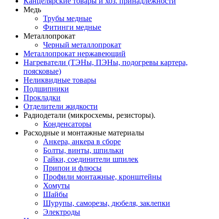
Канцелярские товары и хоз. принадлежности
Медь
Трубы медные
Фитинги медные
Металлопрокат
Черный металлопрокат
Металлопрокат нержавеющий
Нагреватели (ТЭНы, ПЭНы, подогревы картера,
поясковые)
Неликвидные товары
Подшипники
Прокладки
Отделители жидкости
Радиодетали (микросхемы, резисторы).
Конденсаторы
Расходные и монтажные материалы
Анкера, анкера в сборе
Болты, винты, шпильки
Гайки, соединители шпилек
Припои и флюсы
Профили монтажные, кронштейны
Хомуты
Шайбы
Шурупы, саморезы, дюбеля, заклепки
Электроды