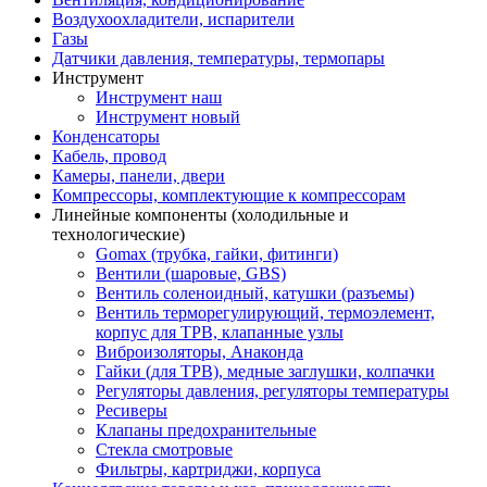
Воздухоохладители, испарители
Газы
Датчики давления, температуры, термопары
Инструмент
Инструмент наш
Инструмент новый
Конденсаторы
Кабель, провод
Камеры, панели, двери
Компрессоры, комплектующие к компрессорам
Линейные компоненты (холодильные и
технологические)
Gomax (трубка, гайки, фитинги)
Вентили (шаровые, GBS)
Вентиль соленоидный, катушки (разъемы)
Вентиль терморегулирующий, термоэлемент,
корпус для ТРВ, клапанные узлы
Виброизоляторы, Анаконда
Гайки (для ТРВ), медные заглушки, колпачки
Регуляторы давления, регуляторы температуры
Ресиверы
Клапаны предохранительные
Стекла смотровые
Фильтры, картриджи, корпуса