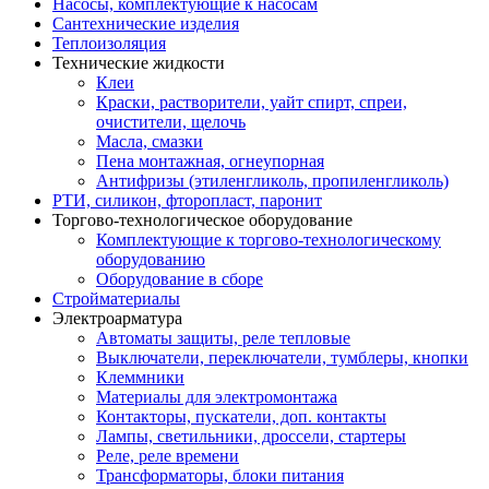
Насосы, комплектующие к насосам
Сантехнические изделия
Теплоизоляция
Технические жидкости
Клеи
Краски, растворители, уайт спирт, спреи,
очистители, щелочь
Масла, смазки
Пена монтажная, огнеупорная
Антифризы (этиленгликоль, пропиленгликоль)
РТИ, силикон, фторопласт, паронит
Торгово-технологическое оборудование
Комплектующие к торгово-технологическому
оборудованию
Оборудование в сборе
Стройматериалы
Электроарматура
Автоматы защиты, реле тепловые
Выключатели, переключатели, тумблеры, кнопки
Клеммники
Материалы для электромонтажа
Контакторы, пускатели, доп. контакты
Лампы, светильники, дроссели, стартеры
Реле, реле времени
Трансформаторы, блоки питания