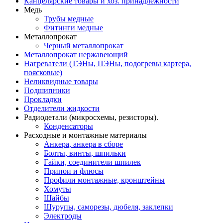
Канцелярские товары и хоз. принадлежности
Медь
Трубы медные
Фитинги медные
Металлопрокат
Черный металлопрокат
Металлопрокат нержавеющий
Нагреватели (ТЭНы, ПЭНы, подогревы картера,
поясковые)
Неликвидные товары
Подшипники
Прокладки
Отделители жидкости
Радиодетали (микросхемы, резисторы).
Конденсаторы
Расходные и монтажные материалы
Анкера, анкера в сборе
Болты, винты, шпильки
Гайки, соединители шпилек
Припои и флюсы
Профили монтажные, кронштейны
Хомуты
Шайбы
Шурупы, саморезы, дюбеля, заклепки
Электроды