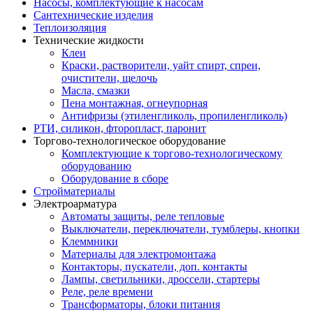
Насосы, комплектующие к насосам
Сантехнические изделия
Теплоизоляция
Технические жидкости
Клеи
Краски, растворители, уайт спирт, спреи,
очистители, щелочь
Масла, смазки
Пена монтажная, огнеупорная
Антифризы (этиленгликоль, пропиленгликоль)
РТИ, силикон, фторопласт, паронит
Торгово-технологическое оборудование
Комплектующие к торгово-технологическому
оборудованию
Оборудование в сборе
Стройматериалы
Электроарматура
Автоматы защиты, реле тепловые
Выключатели, переключатели, тумблеры, кнопки
Клеммники
Материалы для электромонтажа
Контакторы, пускатели, доп. контакты
Лампы, светильники, дроссели, стартеры
Реле, реле времени
Трансформаторы, блоки питания