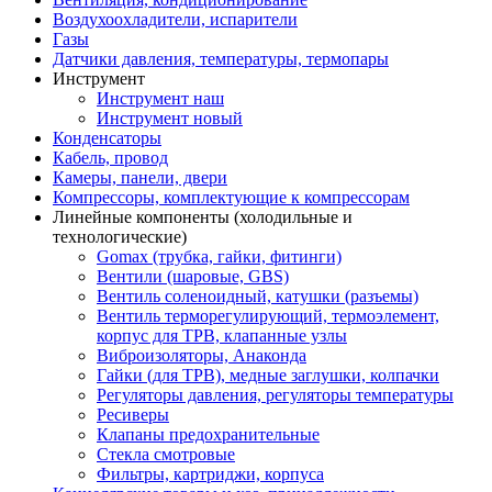
Воздухоохладители, испарители
Газы
Датчики давления, температуры, термопары
Инструмент
Инструмент наш
Инструмент новый
Конденсаторы
Кабель, провод
Камеры, панели, двери
Компрессоры, комплектующие к компрессорам
Линейные компоненты (холодильные и
технологические)
Gomax (трубка, гайки, фитинги)
Вентили (шаровые, GBS)
Вентиль соленоидный, катушки (разъемы)
Вентиль терморегулирующий, термоэлемент,
корпус для ТРВ, клапанные узлы
Виброизоляторы, Анаконда
Гайки (для ТРВ), медные заглушки, колпачки
Регуляторы давления, регуляторы температуры
Ресиверы
Клапаны предохранительные
Стекла смотровые
Фильтры, картриджи, корпуса