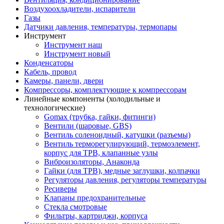
Воздухоохладители, испарители
Газы
Датчики давления, температуры, термопары
Инструмент
Инструмент наш
Инструмент новый
Конденсаторы
Кабель, провод
Камеры, панели, двери
Компрессоры, комплектующие к компрессорам
Линейные компоненты (холодильные и
технологические)
Gomax (трубка, гайки, фитинги)
Вентили (шаровые, GBS)
Вентиль соленоидный, катушки (разъемы)
Вентиль терморегулирующий, термоэлемент,
корпус для ТРВ, клапанные узлы
Виброизоляторы, Анаконда
Гайки (для ТРВ), медные заглушки, колпачки
Регуляторы давления, регуляторы температуры
Ресиверы
Клапаны предохранительные
Стекла смотровые
Фильтры, картриджи, корпуса