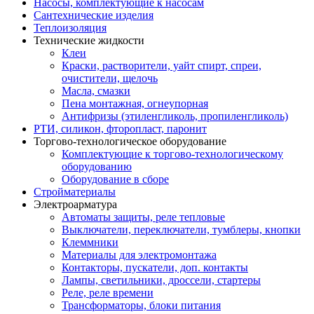
Насосы, комплектующие к насосам
Сантехнические изделия
Теплоизоляция
Технические жидкости
Клеи
Краски, растворители, уайт спирт, спреи,
очистители, щелочь
Масла, смазки
Пена монтажная, огнеупорная
Антифризы (этиленгликоль, пропиленгликоль)
РТИ, силикон, фторопласт, паронит
Торгово-технологическое оборудование
Комплектующие к торгово-технологическому
оборудованию
Оборудование в сборе
Стройматериалы
Электроарматура
Автоматы защиты, реле тепловые
Выключатели, переключатели, тумблеры, кнопки
Клеммники
Материалы для электромонтажа
Контакторы, пускатели, доп. контакты
Лампы, светильники, дроссели, стартеры
Реле, реле времени
Трансформаторы, блоки питания