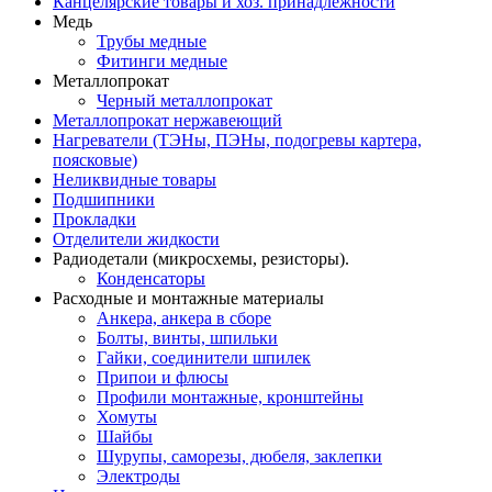
Канцелярские товары и хоз. принадлежности
Медь
Трубы медные
Фитинги медные
Металлопрокат
Черный металлопрокат
Металлопрокат нержавеющий
Нагреватели (ТЭНы, ПЭНы, подогревы картера,
поясковые)
Неликвидные товары
Подшипники
Прокладки
Отделители жидкости
Радиодетали (микросхемы, резисторы).
Конденсаторы
Расходные и монтажные материалы
Анкера, анкера в сборе
Болты, винты, шпильки
Гайки, соединители шпилек
Припои и флюсы
Профили монтажные, кронштейны
Хомуты
Шайбы
Шурупы, саморезы, дюбеля, заклепки
Электроды