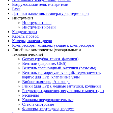
Воздухоохладители, испарители
Газы
Датчики давления, температуры, термопары
Инструмент
Инструмент наш
Инструмент новый
Конденсаторы
Кабель, провод
Камеры, панели, двери
Компрессоры, комплектующие к компрессорам
Линейные компоненты (холодильные и
технологические)
Gomax (трубка, гайки, фитинги)
Вентили (шаровые, GBS)
Вентиль соленоидный, катушки (разъемы)
Вентиль терморегулирующий, термоэлемент,
корпус для ТРВ, клапанные узлы
Виброизоляторы, Анаконда
Гайки (для ТРВ), медные заглушки, колпачки
Регуляторы давления, регуляторы температуры
Ресиверы
Клапаны предохранительные
Стекла смотровые
Фильтры, картриджи, корпуса