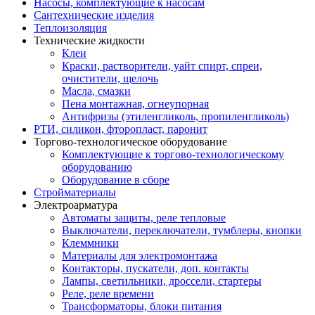
Насосы, комплектующие к насосам
Сантехнические изделия
Теплоизоляция
Технические жидкости
Клеи
Краски, растворители, уайт спирт, спреи,
очистители, щелочь
Масла, смазки
Пена монтажная, огнеупорная
Антифризы (этиленгликоль, пропиленгликоль)
РТИ, силикон, фторопласт, паронит
Торгово-технологическое оборудование
Комплектующие к торгово-технологическому
оборудованию
Оборудование в сборе
Стройматериалы
Электроарматура
Автоматы защиты, реле тепловые
Выключатели, переключатели, тумблеры, кнопки
Клеммники
Материалы для электромонтажа
Контакторы, пускатели, доп. контакты
Лампы, светильники, дроссели, стартеры
Реле, реле времени
Трансформаторы, блоки питания