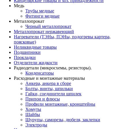
Канцелярские товары и хоз. принадлежности
Медь
Трубы медные
Фитинги медные
Металлопрокат
Черный металлопрокат
Металлопрокат нержавеющий
Нагреватели (ТЭНы, ПЭНы, подогревы картера,
поясковые)
Неликвидные товары
Подшипники
Прокладки
Отделители жидкости
Радиодетали (микросхемы, резисторы).
Конденсаторы
Расходные и монтажные материалы
Анкера, анкера в сборе
Болты, винты, шпильки
Гайки, соединители шпилек
Припои и флюсы
Профили монтажные, кронштейны
Хомуты
Шайбы
Шурупы, саморезы, дюбеля, заклепки
Электроды