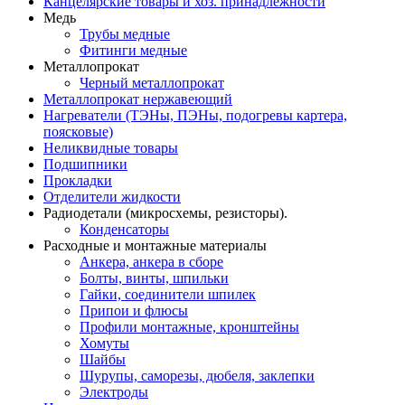
Канцелярские товары и хоз. принадлежности
Медь
Трубы медные
Фитинги медные
Металлопрокат
Черный металлопрокат
Металлопрокат нержавеющий
Нагреватели (ТЭНы, ПЭНы, подогревы картера,
поясковые)
Неликвидные товары
Подшипники
Прокладки
Отделители жидкости
Радиодетали (микросхемы, резисторы).
Конденсаторы
Расходные и монтажные материалы
Анкера, анкера в сборе
Болты, винты, шпильки
Гайки, соединители шпилек
Припои и флюсы
Профили монтажные, кронштейны
Хомуты
Шайбы
Шурупы, саморезы, дюбеля, заклепки
Электроды