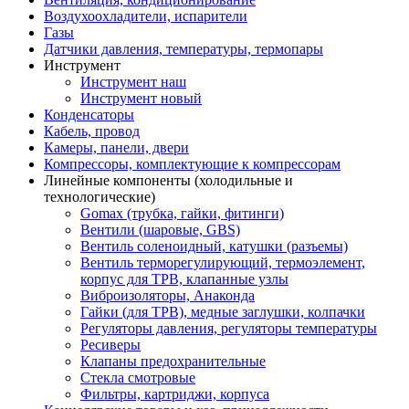
Воздухоохладители, испарители
Газы
Датчики давления, температуры, термопары
Инструмент
Инструмент наш
Инструмент новый
Конденсаторы
Кабель, провод
Камеры, панели, двери
Компрессоры, комплектующие к компрессорам
Линейные компоненты (холодильные и
технологические)
Gomax (трубка, гайки, фитинги)
Вентили (шаровые, GBS)
Вентиль соленоидный, катушки (разъемы)
Вентиль терморегулирующий, термоэлемент,
корпус для ТРВ, клапанные узлы
Виброизоляторы, Анаконда
Гайки (для ТРВ), медные заглушки, колпачки
Регуляторы давления, регуляторы температуры
Ресиверы
Клапаны предохранительные
Стекла смотровые
Фильтры, картриджи, корпуса