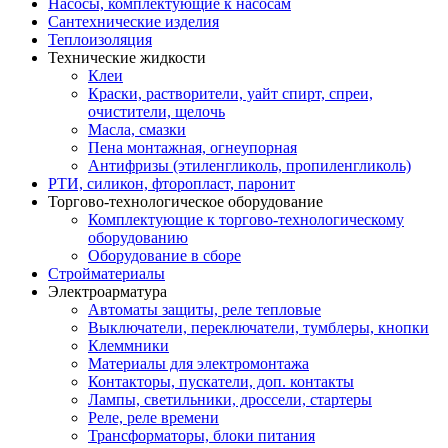
Насосы, комплектующие к насосам
Сантехнические изделия
Теплоизоляция
Технические жидкости
Клеи
Краски, растворители, уайт спирт, спреи,
очистители, щелочь
Масла, смазки
Пена монтажная, огнеупорная
Антифризы (этиленгликоль, пропиленгликоль)
РТИ, силикон, фторопласт, паронит
Торгово-технологическое оборудование
Комплектующие к торгово-технологическому
оборудованию
Оборудование в сборе
Стройматериалы
Электроарматура
Автоматы защиты, реле тепловые
Выключатели, переключатели, тумблеры, кнопки
Клеммники
Материалы для электромонтажа
Контакторы, пускатели, доп. контакты
Лампы, светильники, дроссели, стартеры
Реле, реле времени
Трансформаторы, блоки питания