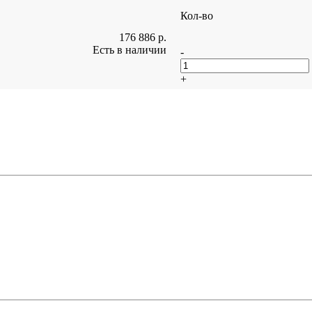
Кол-во
176 886
р.
Есть в наличии
-
+