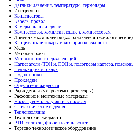
Датчики давления, температуры, термопары
Инструмент
Конденсаторы
Кабель, провод
Камеры, панели, двери
Компрессоры, комплектующие к компрессорам
Линейные компоненты (холодильные и технологические)
Канцелярские товары и хоз. принадлежности
Медь
Металлопрокат
Металлопрокат нержавеющий
Нагреватели (ТЭНы, ПЭНы, подогревы картера, поясков
Неликвидные товары
Подшипники
Прокладки
Отделители жидкости
Радиодетали (микросхемы, резисторы).
Расходные и монтажные материалы
Насосы, комплектующие к насосам
Сантехнические изделия
Теплоизоляция
Технические жидкости
РТИ, силикон, фторопласт, паронит
Торгово-технологическое оборудование