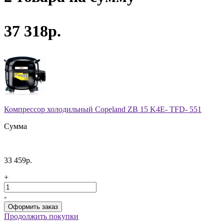
37 318р.
Компрессор холодильный Copeland ZB 15 K4E- TFD- 551
Сумма
33 459р.
+
-
Продолжить покупки