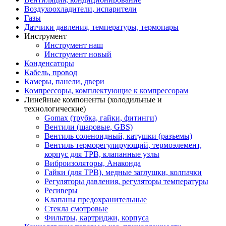
Воздухоохладители, испарители
Газы
Датчики давления, температуры, термопары
Инструмент
Инструмент наш
Инструмент новый
Конденсаторы
Кабель, провод
Камеры, панели, двери
Компрессоры, комплектующие к компрессорам
Линейные компоненты (холодильные и
технологические)
Gomax (трубка, гайки, фитинги)
Вентили (шаровые, GBS)
Вентиль соленоидный, катушки (разъемы)
Вентиль терморегулирующий, термоэлемент,
корпус для ТРВ, клапанные узлы
Виброизоляторы, Анаконда
Гайки (для ТРВ), медные заглушки, колпачки
Регуляторы давления, регуляторы температуры
Ресиверы
Клапаны предохранительные
Стекла смотровые
Фильтры, картриджи, корпуса