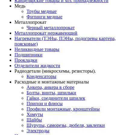
Канцелярские товары и хоз. принадлежности
Медь
Трубы медные
Фитинги медные
Металлопрокат
Черный металлопрокат
Металлопрокат нержавеющий
Нагреватели (ТЭНы, ПЭНы, подогревы картера,
поясковые)
Неликвидные товары
Подшипники
Прокладки
Отделители жидкости
Радиодетали (микросхемы, резисторы).
Конденсаторы
Расходные и монтажные материалы
Анкера, анкера в сборе
Болты, винты, шпильки
Гайки, соединители шпилек
Припои и флюсы
Профили монтажные, кронштейны
Хомуты
Шайбы
Шурупы, саморезы, дюбеля, заклепки
Электроды