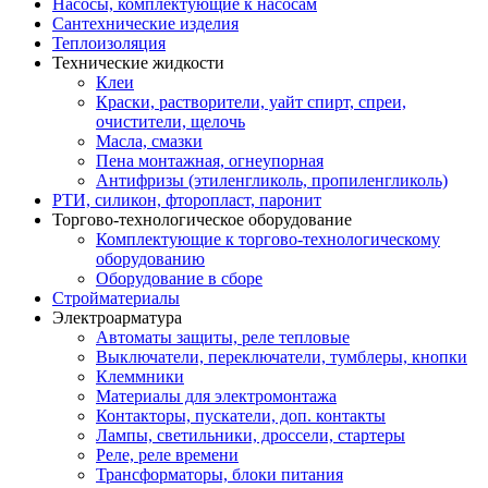
Насосы, комплектующие к насосам
Сантехнические изделия
Теплоизоляция
Технические жидкости
Клеи
Краски, растворители, уайт спирт, спреи,
очистители, щелочь
Масла, смазки
Пена монтажная, огнеупорная
Антифризы (этиленгликоль, пропиленгликоль)
РТИ, силикон, фторопласт, паронит
Торгово-технологическое оборудование
Комплектующие к торгово-технологическому
оборудованию
Оборудование в сборе
Стройматериалы
Электроарматура
Автоматы защиты, реле тепловые
Выключатели, переключатели, тумблеры, кнопки
Клеммники
Материалы для электромонтажа
Контакторы, пускатели, доп. контакты
Лампы, светильники, дроссели, стартеры
Реле, реле времени
Трансформаторы, блоки питания