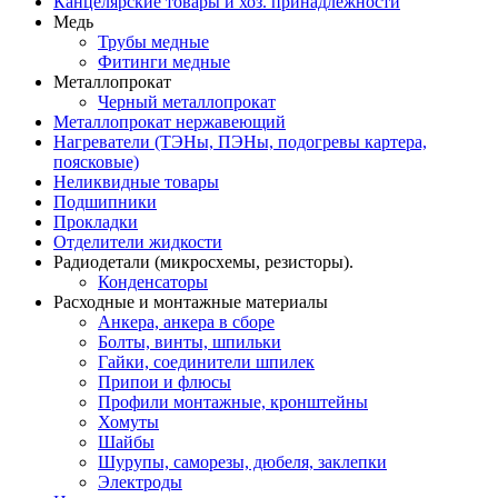
Канцелярские товары и хоз. принадлежности
Медь
Трубы медные
Фитинги медные
Металлопрокат
Черный металлопрокат
Металлопрокат нержавеющий
Нагреватели (ТЭНы, ПЭНы, подогревы картера,
поясковые)
Неликвидные товары
Подшипники
Прокладки
Отделители жидкости
Радиодетали (микросхемы, резисторы).
Конденсаторы
Расходные и монтажные материалы
Анкера, анкера в сборе
Болты, винты, шпильки
Гайки, соединители шпилек
Припои и флюсы
Профили монтажные, кронштейны
Хомуты
Шайбы
Шурупы, саморезы, дюбеля, заклепки
Электроды