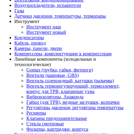
Воздухоохладители, испарители
Газы
Датчики давления, температуры, термопары
Инструмент
Инструмент наш
Инструмент новый
Конденсаторы
Кабель, провод
Камеры, панели, двери
Компрессоры, комплектующие к компрессорам
Линейные компоненты (холодильные и
технологические)
Gomax (трубка, гайки, фитинги)
Вентили (шаровые, GBS)
Вентиль соленоидный, катушки (разъемы)
Вентиль терморегулирующий, термоэлемент,
корпус для ТРВ, клапанные узлы
Виброизоляторы, Анаконда
Гайки (для ТРВ), медные заглушки, колпачки
Регуляторы давления, регуляторы температуры
Ресиверы
Клапаны предохранительные
Стекла смотровые
Фильтры, картриджи, корпуса