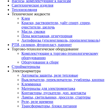
Насосы, комплектующие к насосам
Сантехнические изделия
Теплоизоляция
Технические жидкости
Клеи
Краски, растворители, уайт спирт, спреи,
очистители, щелочь
Масла, смазки
Пена монтажная, огнеупорная
Антифризы (этиленгликоль, пропиленгликоль)
РТИ, силикон, фторопласт, паронит
Торгово-технологическое оборудование
Комплектующие к торгово-технологическому
оборудованию
Оборудование в сборе
Стройматериалы
Электроарматура
Автоматы защиты, реле тепловые
Выключатели, переключатели, тумблеры, кнопки
Клеммники
Материалы для электромонтажа
Контакторы, пускатели, доп. контакты
Лампы, светильники, дроссели, стартеры
Реле, реле времени
Трансформаторы, блоки питания