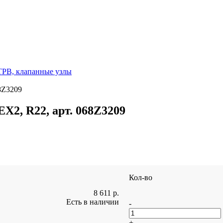
ТРВ, клапанные узлы
8Z3209
X2, R22, арт. 068Z3209
Кол-во
8 611
р.
Есть в наличии
-
+