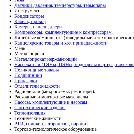
Датчики давления, температуры, термопары
Инструмент
Конденсаторы
Кабель, провод
Камеры, панели, двери
Компрессоры, комплектующие к компрессорам
Линейные компоненты (холодильные и технологические)
Канцелярские товары и хоз. принадлежности
Медь
Металлопрокат
Металлопрокат нержавеющий
Нагреватели (ТЭНы, ПЭНы, подогревы картера, поясков
Неликвидные товары
Подшипники
Прокладки
Отделители жидкости
Радиодетали (микросхемы, резисторы).
Расходные и монтажные материалы
Насосы, комплектующие к насосам
Сантехнические изделия
Теплоизоляция
Технические жидкости
РТИ, силикон, фторопласт, паронит
Торгово-технологическое оборудование