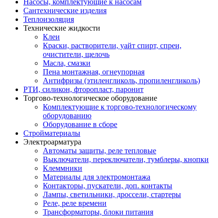
Насосы, комплектующие к насосам
Сантехнические изделия
Теплоизоляция
Технические жидкости
Клеи
Краски, растворители, уайт спирт, спреи,
очистители, щелочь
Масла, смазки
Пена монтажная, огнеупорная
Антифризы (этиленгликоль, пропиленгликоль)
РТИ, силикон, фторопласт, паронит
Торгово-технологическое оборудование
Комплектующие к торгово-технологическому
оборудованию
Оборудование в сборе
Стройматериалы
Электроарматура
Автоматы защиты, реле тепловые
Выключатели, переключатели, тумблеры, кнопки
Клеммники
Материалы для электромонтажа
Контакторы, пускатели, доп. контакты
Лампы, светильники, дроссели, стартеры
Реле, реле времени
Трансформаторы, блоки питания