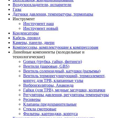
Воздухоохладители, испарители
Газы
Датчики давления, температуры, термопары
Инструмент
Инструмент наш
Инструмент новый
Конденсаторы
Кабель, провод
Камеры, панели, двери
Компрессоры, комплектующие к компрессорам
Линейные компоненты (холодильные и
технологические)
Gomax (трубка, гайки, фитинги)
Вентили (шаровые, GBS)
Вентиль соленоидный, катушки (разъемы)
Вентиль терморегулирующий, термоэлемент,
корпус для ТРВ, клапанные узлы
Виброизоляторы, Анаконда
Гайки (для ТРВ), медные заглушки, колпачки
Регуляторы давления, регуляторы температуры
Ресиверы
Клапаны предохранительные
Стекла смотровые
Фильтры, картриджи, корпуса