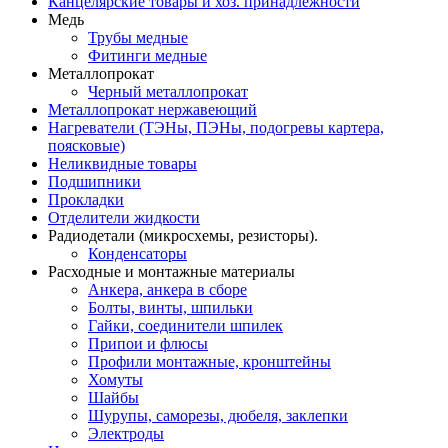
Канцелярские товары и хоз. принадлежности
Медь
Трубы медные
Фитинги медные
Металлопрокат
Черный металлопрокат
Металлопрокат нержавеющий
Нагреватели (ТЭНы, ПЭНы, подогревы картера,
поясковые)
Неликвидные товары
Подшипники
Прокладки
Отделители жидкости
Радиодетали (микросхемы, резисторы).
Конденсаторы
Расходные и монтажные материалы
Анкера, анкера в сборе
Болты, винты, шпильки
Гайки, соединители шпилек
Припои и флюсы
Профили монтажные, кронштейны
Хомуты
Шайбы
Шурупы, саморезы, дюбеля, заклепки
Электроды