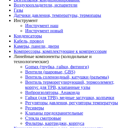
Воздухоохладители, испарители
Газы
Датчики давления, температуры, термопары
Инструмент
Инструмент наш
Инструмент новый
Конденсаторы
Кабель, провод
Камеры, панели, двери
Компрессоры, комплектующие к компрессорам
Линейные компоненты (холодильные и
технологические)
Gomax (трубка, гайки, фитинги)
Вентили (шаровые, GBS)
Вентиль соленоидный, катушки (разъемы)
Вентиль терморегулирующий, термоэлемент,
корпус для ТРВ, клапанные узлы
Виброизоляторы, Анаконда
Гайки (для ТРВ), медные заглушки, колпачки
Регуляторы давления, регуляторы температуры
Ресиверы
Клапаны предохранительные
Стекла смотровые
Фильтры, картриджи, корпуса