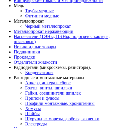
Канцелярские товары и хоз. принадлежности
Медь
Трубы медные
Фитинги медные
Металлопрокат
Черный металлопрокат
Металлопрокат нержавеющий
Нагреватели (ТЭНы, ПЭНы, подогревы картера,
поясковые)
Неликвидные товары
Подшипники
Прокладки
Отделители жидкости
Радиодетали (микросхемы, резисторы).
Конденсаторы
Расходные и монтажные материалы
Анкера, анкера в сборе
Болты, винты, шпильки
Гайки, соединители шпилек
Припои и флюсы
Профили монтажные, кронштейны
Хомуты
Шайбы
Шурупы, саморезы, дюбеля, заклепки
Электроды