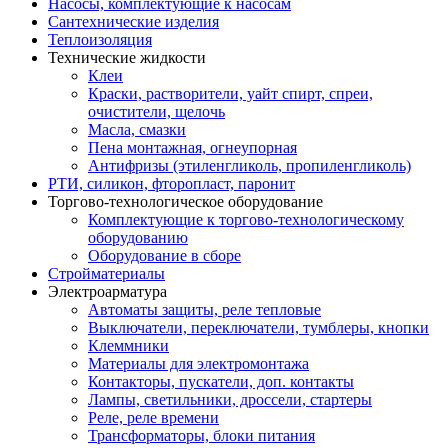
Насосы, комплектующие к насосам
Сантехнические изделия
Теплоизоляция
Технические жидкости
Клеи
Краски, растворители, уайт спирт, спреи,
очистители, щелочь
Масла, смазки
Пена монтажная, огнеупорная
Антифризы (этиленгликоль, пропиленгликоль)
РТИ, силикон, фторопласт, паронит
Торгово-технологическое оборудование
Комплектующие к торгово-технологическому
оборудованию
Оборудование в сборе
Стройматериалы
Электроарматура
Автоматы защиты, реле тепловые
Выключатели, переключатели, тумблеры, кнопки
Клеммники
Материалы для электромонтажа
Контакторы, пускатели, доп. контакты
Лампы, светильники, дроссели, стартеры
Реле, реле времени
Трансформаторы, блоки питания