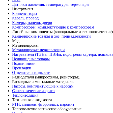
Датчики давления, температуры, термопары
Инструмент
Конденсаторы
Кабель, провод
Камеры, панели, двери
Компрессоры, комплектующие к компрессорам
Линейные компоненты (холодильные и технологические)
Канцелярские товары и хоз. принадлежности
Медь
Металлопрокат
Металлопрокат нержавеющий
Нагреватели (ТЭНы, ПЭНы, подогревы картера, поясков
Неликвидные товары
Подшипники
Прокладки
Отделители жидкости
Радиодетали (микросхемы, резисторы).
Расходные и монтажные материалы
Насосы, комплектующие к насосам
Сантехнические изделия
Теплоизоляция
Технические жидкости
РТИ, силикон, фторопласт, паронит
Торгово-технологическое оборудование