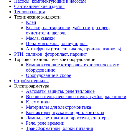
Насосы, комплектующие к насосам
Сантехнические изделия
Теплоизоляция
Технические жидкости
Клеи
Краски, растворители, уайт спирт, спреи,
очистители, щелочь
Масла, смазки
Пена монтажная, огнеупорная
Антифризы (этиленгликоль, пропиленгликоль)
РТИ, силикон, фторопласт, паронит
Торгово-технологическое оборудование
Комплектующие к торгово-технологическому
оборудованию
Оборудование в сборе
Стройматериалы
Электроарматура
Автоматы защиты, реле тепловые
Выключатели, переключатели, тумблеры, кнопки
Клеммники
Материалы для электромонтажа
Контакторы, пускатели, доп. контакты
Лампы, светильники, дроссели, стартеры
Реле, реле времени
Трансформаторы, блоки питания