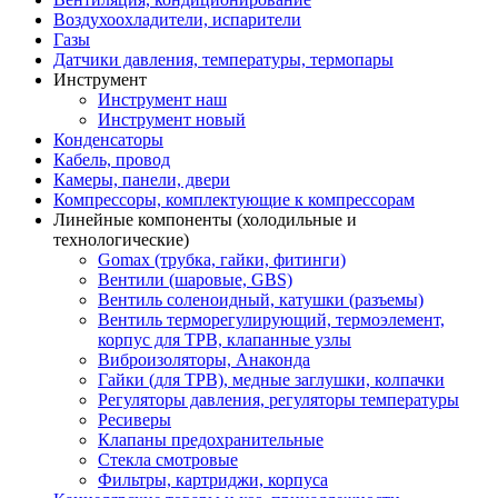
Воздухоохладители, испарители
Газы
Датчики давления, температуры, термопары
Инструмент
Инструмент наш
Инструмент новый
Конденсаторы
Кабель, провод
Камеры, панели, двери
Компрессоры, комплектующие к компрессорам
Линейные компоненты (холодильные и
технологические)
Gomax (трубка, гайки, фитинги)
Вентили (шаровые, GBS)
Вентиль соленоидный, катушки (разъемы)
Вентиль терморегулирующий, термоэлемент,
корпус для ТРВ, клапанные узлы
Виброизоляторы, Анаконда
Гайки (для ТРВ), медные заглушки, колпачки
Регуляторы давления, регуляторы температуры
Ресиверы
Клапаны предохранительные
Стекла смотровые
Фильтры, картриджи, корпуса