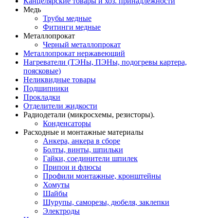
Канцелярские товары и хоз. принадлежности
Медь
Трубы медные
Фитинги медные
Металлопрокат
Черный металлопрокат
Металлопрокат нержавеющий
Нагреватели (ТЭНы, ПЭНы, подогревы картера,
поясковые)
Неликвидные товары
Подшипники
Прокладки
Отделители жидкости
Радиодетали (микросхемы, резисторы).
Конденсаторы
Расходные и монтажные материалы
Анкера, анкера в сборе
Болты, винты, шпильки
Гайки, соединители шпилек
Припои и флюсы
Профили монтажные, кронштейны
Хомуты
Шайбы
Шурупы, саморезы, дюбеля, заклепки
Электроды