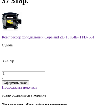
37 318р.
Компрессор холодильный Copeland ZB 15 K4E- TFD- 551
Сумма
33 459р.
+
-
Продолжить покупки
товар сохранится в корзине