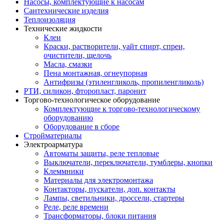
Насосы, комплектующие к насосам
Сантехнические изделия
Теплоизоляция
Технические жидкости
Клеи
Краски, растворители, уайт спирт, спреи,
очистители, щелочь
Масла, смазки
Пена монтажная, огнеупорная
Антифризы (этиленгликоль, пропиленгликоль)
РТИ, силикон, фторопласт, паронит
Торгово-технологическое оборудование
Комплектующие к торгово-технологическому
оборудованию
Оборудование в сборе
Стройматериалы
Электроарматура
Автоматы защиты, реле тепловые
Выключатели, переключатели, тумблеры, кнопки
Клеммники
Материалы для электромонтажа
Контакторы, пускатели, доп. контакты
Лампы, светильники, дроссели, стартеры
Реле, реле времени
Трансформаторы, блоки питания