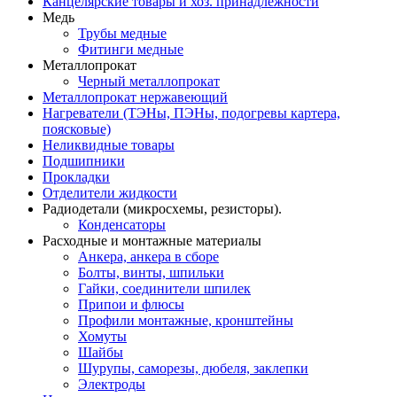
Канцелярские товары и хоз. принадлежности
Медь
Трубы медные
Фитинги медные
Металлопрокат
Черный металлопрокат
Металлопрокат нержавеющий
Нагреватели (ТЭНы, ПЭНы, подогревы картера,
поясковые)
Неликвидные товары
Подшипники
Прокладки
Отделители жидкости
Радиодетали (микросхемы, резисторы).
Конденсаторы
Расходные и монтажные материалы
Анкера, анкера в сборе
Болты, винты, шпильки
Гайки, соединители шпилек
Припои и флюсы
Профили монтажные, кронштейны
Хомуты
Шайбы
Шурупы, саморезы, дюбеля, заклепки
Электроды