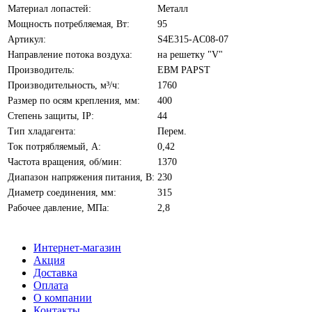
Материал лопастей:
Металл
Мощность потребляемая, Вт:
95
Артикул:
S4E315-AC08-07
Направление потока воздуха:
на решетку "V"
Производитель:
EBM PAPST
Производительность, м³/ч:
1760
Размер по осям крепления, мм:
400
Степень защиты, IP:
44
Тип хладагента:
Перем.
Ток потрябляемый, А:
0,42
Частота вращения, об/мин:
1370
Диапазон напряжения питания, В:
230
Диаметр соединения, мм:
315
Рабочее давление, МПа:
2,8
Интернет-магазин
Акция
Доставка
Оплата
О компании
Контакты