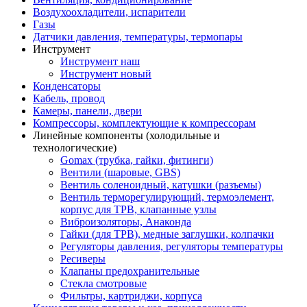
Воздухоохладители, испарители
Газы
Датчики давления, температуры, термопары
Инструмент
Инструмент наш
Инструмент новый
Конденсаторы
Кабель, провод
Камеры, панели, двери
Компрессоры, комплектующие к компрессорам
Линейные компоненты (холодильные и
технологические)
Gomax (трубка, гайки, фитинги)
Вентили (шаровые, GBS)
Вентиль соленоидный, катушки (разъемы)
Вентиль терморегулирующий, термоэлемент,
корпус для ТРВ, клапанные узлы
Виброизоляторы, Анаконда
Гайки (для ТРВ), медные заглушки, колпачки
Регуляторы давления, регуляторы температуры
Ресиверы
Клапаны предохранительные
Стекла смотровые
Фильтры, картриджи, корпуса