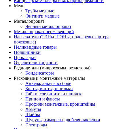
Канцелярские товары и хоз. принадлежности
Медь
Трубы медные
Фитинги медные
Металлопрокат
Черный металлопрокат
Металлопрокат нержавеющий
Нагреватели (ТЭНы, ПЭНы, подогревы картера,
поясковые)
Неликвидные товары
Подшипники
Прокладки
Отделители жидкости
Радиодетали (микросхемы, резисторы).
Конденсаторы
Расходные и монтажные материалы
Анкера, анкера в сборе
Болты, винты, шпильки
Гайки, соединители шпилек
Припои и флюсы
Профили монтажные, кронштейны
Хомуты
Шайбы
Шурупы, саморезы, дюбеля, заклепки
Электроды