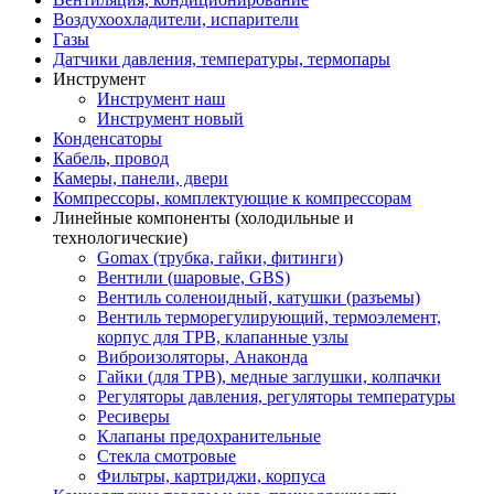
Воздухоохладители, испарители
Газы
Датчики давления, температуры, термопары
Инструмент
Инструмент наш
Инструмент новый
Конденсаторы
Кабель, провод
Камеры, панели, двери
Компрессоры, комплектующие к компрессорам
Линейные компоненты (холодильные и
технологические)
Gomax (трубка, гайки, фитинги)
Вентили (шаровые, GBS)
Вентиль соленоидный, катушки (разъемы)
Вентиль терморегулирующий, термоэлемент,
корпус для ТРВ, клапанные узлы
Виброизоляторы, Анаконда
Гайки (для ТРВ), медные заглушки, колпачки
Регуляторы давления, регуляторы температуры
Ресиверы
Клапаны предохранительные
Стекла смотровые
Фильтры, картриджи, корпуса