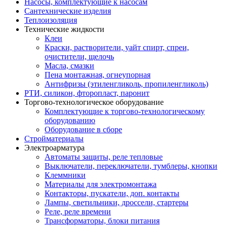
Насосы, комплектующие к насосам
Сантехнические изделия
Теплоизоляция
Технические жидкости
Клеи
Краски, растворители, уайт спирт, спреи,
очистители, щелочь
Масла, смазки
Пена монтажная, огнеупорная
Антифризы (этиленгликоль, пропиленгликоль)
РТИ, силикон, фторопласт, паронит
Торгово-технологическое оборудование
Комплектующие к торгово-технологическому
оборудованию
Оборудование в сборе
Стройматериалы
Электроарматура
Автоматы защиты, реле тепловые
Выключатели, переключатели, тумблеры, кнопки
Клеммники
Материалы для электромонтажа
Контакторы, пускатели, доп. контакты
Лампы, светильники, дроссели, стартеры
Реле, реле времени
Трансформаторы, блоки питания