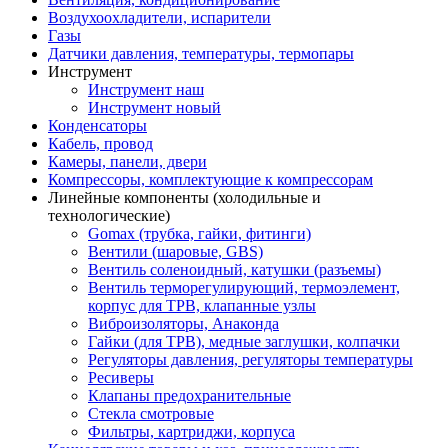
Воздухоохладители, испарители
Газы
Датчики давления, температуры, термопары
Инструмент
Инструмент наш
Инструмент новый
Конденсаторы
Кабель, провод
Камеры, панели, двери
Компрессоры, комплектующие к компрессорам
Линейные компоненты (холодильные и
технологические)
Gomax (трубка, гайки, фитинги)
Вентили (шаровые, GBS)
Вентиль соленоидный, катушки (разъемы)
Вентиль терморегулирующий, термоэлемент,
корпус для ТРВ, клапанные узлы
Виброизоляторы, Анаконда
Гайки (для ТРВ), медные заглушки, колпачки
Регуляторы давления, регуляторы температуры
Ресиверы
Клапаны предохранительные
Стекла смотровые
Фильтры, картриджи, корпуса