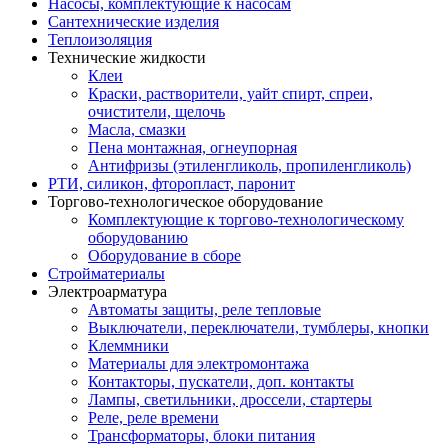
Насосы, комплектующие к насосам
Сантехнические изделия
Теплоизоляция
Технические жидкости
Клеи
Краски, растворители, уайт спирт, спреи,
очистители, щелочь
Масла, смазки
Пена монтажная, огнеупорная
Антифризы (этиленгликоль, пропиленгликоль)
РТИ, силикон, фторопласт, паронит
Торгово-технологическое оборудование
Комплектующие к торгово-технологическому
оборудованию
Оборудование в сборе
Стройматериалы
Электроарматура
Автоматы защиты, реле тепловые
Выключатели, переключатели, тумблеры, кнопки
Клеммники
Материалы для электромонтажа
Контакторы, пускатели, доп. контакты
Лампы, светильники, дроссели, стартеры
Реле, реле времени
Трансформаторы, блоки питания