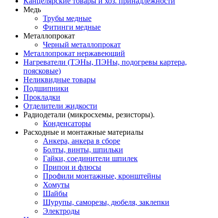
Канцелярские товары и хоз. принадлежности
Медь
Трубы медные
Фитинги медные
Металлопрокат
Черный металлопрокат
Металлопрокат нержавеющий
Нагреватели (ТЭНы, ПЭНы, подогревы картера,
поясковые)
Неликвидные товары
Подшипники
Прокладки
Отделители жидкости
Радиодетали (микросхемы, резисторы).
Конденсаторы
Расходные и монтажные материалы
Анкера, анкера в сборе
Болты, винты, шпильки
Гайки, соединители шпилек
Припои и флюсы
Профили монтажные, кронштейны
Хомуты
Шайбы
Шурупы, саморезы, дюбеля, заклепки
Электроды