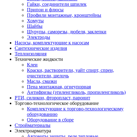
Гайки, соединители шпилек
Припои и флюсы
Профили монтажные, кронштейны
Хомуты
Шайбы
Шурупы, саморезы, дюбеля, заклепки
Электроды
Насосы, комплектующие к насосам
Сантехнические изделия
Теплоизоляция
Технические жидкости
Клеи
Краски, растворители, уайт спирт, спреи,
очистители, щелочь
Масла, смазки
Пена монтажная, огнеупорная
Антифризы (этиленгликоль, пропиленгликоль)
РТИ, силикон, фторопласт, паронит
Торгово-технологическое оборудование
Комплектующие к торгово-технологическому
оборудованию
Оборудование в сборе
Стройматериалы
Электроарматура
Автоматы защиты, реле тепловые