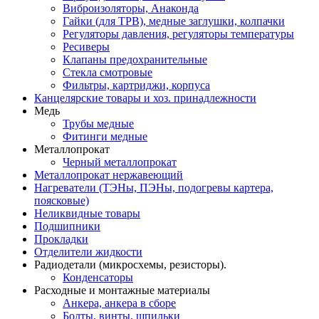
Виброизоляторы, Анаконда
Гайки (для ТРВ), медные заглушки, колпачки
Регуляторы давления, регуляторы температуры
Ресиверы
Клапаны предохранительные
Стекла смотровые
Фильтры, картриджи, корпуса
Канцелярские товары и хоз. принадлежности
Медь
Трубы медные
Фитинги медные
Металлопрокат
Черный металлопрокат
Металлопрокат нержавеющий
Нагреватели (ТЭНы, ПЭНы, подогревы картера,
поясковые)
Неликвидные товары
Подшипники
Прокладки
Отделители жидкости
Радиодетали (микросхемы, резисторы).
Конденсаторы
Расходные и монтажные материалы
Анкера, анкера в сборе
Болты, винты, шпильки