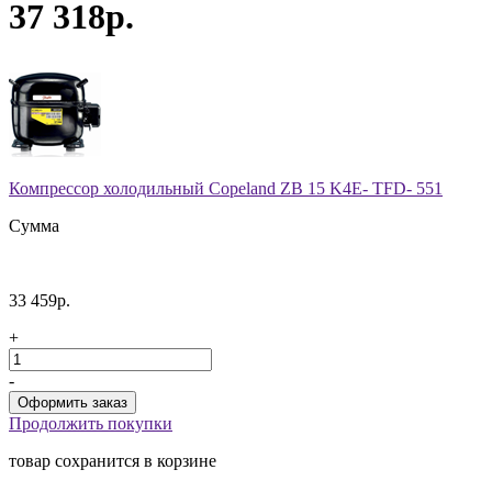
37 318р.
Компрессор холодильный Copeland ZB 15 K4E- TFD- 551
Сумма
33 459р.
+
-
Продолжить покупки
товар сохранится в корзине